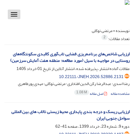
Toggle
vigation
نویسنده =
مرتضی توکلی
2
تعداد مقالات:
ارزیابی شاخص‌های برنامه‌ریزی فضایی تاب‌آوری کالبدی سکونتگاه‌های
روستایی در مواجهه با سیل (مورد مطالعه: منطقه هفت آمایش سرزمین)
مقالات آماده انتشار، پذیرفته شده، انتشار آنلاین از تاریخ
01 خرداد 1405
10.22111/JNEH.2026.52886.2131
رضا اسدی؛ عبدالرضا رکن الدین افتخاری؛ مرتضی توکلی؛ مهدی پورطاهری
1.08 M
مشاهده مقاله
اصل مقاله
ارزیابی ریسک و درجه بندی پایداری محیط زیستی تالاب های بین المللی
سواحل جنوبی ایران
دوره 9، شماره 23، خرداد 1399، صفحه
41-62