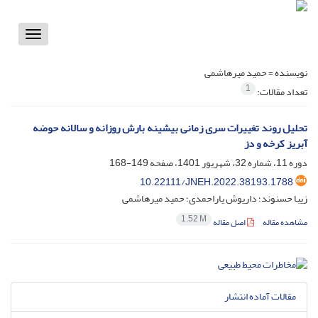
Toggle
vigation
نویسنده =
حمید میرهاشمی
1
تعداد مقالات:
تحلیل روند تغییرات سری زمانی بیشینه بارش روزانه و سالانه حوضه
آبریز کرخه و دز
دوره 11، شماره 32، شهریور 1401، صفحه
149-168
10.22111/JNEH.2022.38193.1788
زیبا حسنوند؛ داریوش یاراحمدی؛ حمید میرهاشمی
1.52 M
مشاهده مقاله
اصل مقاله
مقالات آماده انتشار