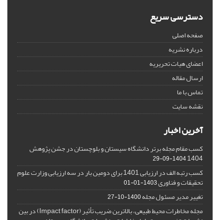
دسترسی سریع
صفحه اصلی
درباره نشریه
اعضای هیات تحریریه
ارسال مقاله
تماس با ما
نقشه سایت
آخرین اخبار
کسب مقام مجله برتر دانشگاه سیستان و بلوچستان در جشن پژوهش
1404
1404-09-29
کسب رتبه الف در ارزیابی 1401 برای دومین بار در سه ارزیابی وزارت علوم
تحقیقات و فناوری
1403-01-01
تغییر مدیر مسئول مجله
1400-10-27
مجله مخاطرات محیط طبیعی، بالاترین ضریب تأثیر (Impact factor) در بین