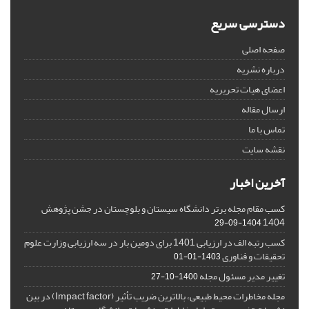
دسترسی سریع
صفحه اصلی
درباره نشریه
اعضای هیات تحریریه
ارسال مقاله
تماس با ما
نقشه سایت
آخرین اخبار
کسب مقام مجله برتر دانشگاه سیستان و بلوچستان در جشن پژوهش
1404
1404-09-29
کسب رتبه الف در ارزیابی 1401 برای دومین بار در سه ارزیابی وزارت علوم
تحقیقات و فناوری
1403-01-01
تغییر مدیر مسئول مجله
1400-10-27
مجله مخاطرات محیط طبیعی، بالاترین ضریب تأثیر (Impact factor) در بین