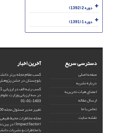
دوره 2 (1392)
دوره 1 (1391)
دسترسی سریع
آخرین اخبار
صفحه اصلی
کسب مقام مجله برتر دانشگ
بلوچستان در جشن پژوهش 404
درباره نشریه
اعضای هیات تحریریه
در سه ارزیابی وزارت علوم 
ارسال مقاله
1403-01-01
تماس با ما
تغییر مدیر مسئول مجله
10-27
نقشه سایت
مجله مخاطرات محیط طبیعی، 
(Impact factor
با مخاطرات و نشریات دانش