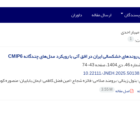
ویسندگان
ارسال مقاله
داوران
مهیار احدی
1
ات:
 روندهای خشکسالی ایران در افق آتی با رویکرد مدل‌‌های چندگانه CMIP6
43-74
10.22111/JNEH.2025.50138
؛ بتول زینالی؛ برومند صلاحی؛ فائزه شجاع؛ امین فضل کاظمی؛ ایمان باباییان؛ منصوره کو
3.55 M
ه
اصل مقاله