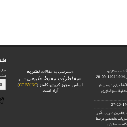
اشت
برای
اه سیستان و
نشریه
دسترسی به مقالات
مشت
1
1404-09-29
«
مخاطرات محیط طبیعی
»
بر
کسب رتبه الف در ارزیابی 1401 برای دومین بار
اساس مجوز کرییتیو کامنز (
CC BY-NC
)
تحقیقات و فناوری
آزاد است.
1400-
بالاترین ضریب تأثیر
) در بین نشریات تخصصی مرتبط
گاه سیستان و