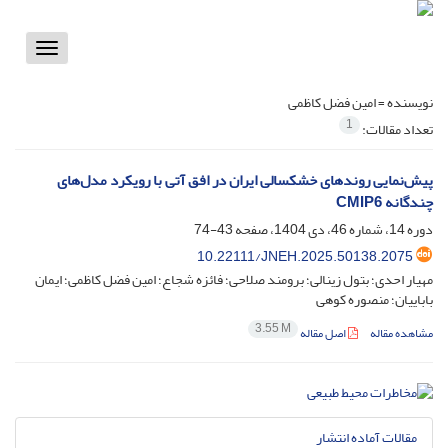
Toggle
vigation
نویسنده =
امین فضل کاظمی
1
تعداد مقالات:
پیش‌‌نمایی روندهای خشکسالی ایران در افق آتی با رویکرد مدل‌‌های
چندگانه CMIP6
دوره 14، شماره 46، دی 1404، صفحه
43-74
10.22111/JNEH.2025.50138.2075
مهیار احدی؛ بتول زینالی؛ برومند صلاحی؛ فائزه شجاع؛ امین فضل کاظمی؛ ایمان
باباییان؛ منصوره کوهی
3.55 M
مشاهده مقاله
اصل مقاله
مقالات آماده انتشار