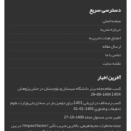
دسترسی سریع
صفحه اصلی
درباره نشریه
اعضای هیات تحریریه
ارسال مقاله
تماس با ما
نقشه سایت
آخرین اخبار
کسب مقام مجله برتر دانشگاه سیستان و بلوچستان در جشن پژوهش
1404
1404-09-29
کسب رتبه الف در ارزیابی 1401 برای دومین بار در سه ارزیابی وزارت علوم
تحقیقات و فناوری
1403-01-01
تغییر مدیر مسئول مجله
1400-10-27
مجله مخاطرات محیط طبیعی، بالاترین ضریب تأثیر (Impact factor) در بین