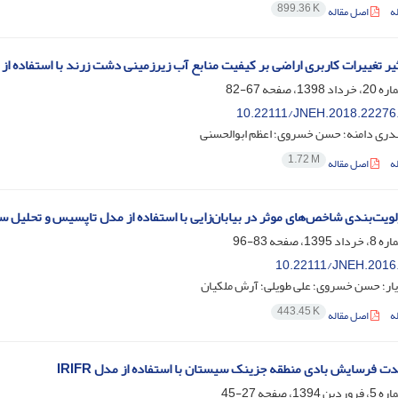
899.36 K
ه
اصل مقاله
ثیر تغییرات کاربری اراضی بر کیفیت منابع آب زیرزمینی دشت زرند با استفاده از ت
67-82
10.22111/JNEH.2018.22276
دری دامنه؛ حسن خسروی؛ اعظم ابوالحسنی
1.72 M
ه
اصل مقاله
ولویت‌بندی شاخص‌های موثر در بیابان‌زایی با استفاده از مدل تاپسیس و تحلیل 
83-96
10.22111/JNEH.2016
یار؛ حسن خسروی؛ علی طویلی؛ آرش ملکیان
443.45 K
ه
اصل مقاله
دت فرسایش بادی منطقه جزینک سیستان با استفاده از مدل IRIFR
27-45