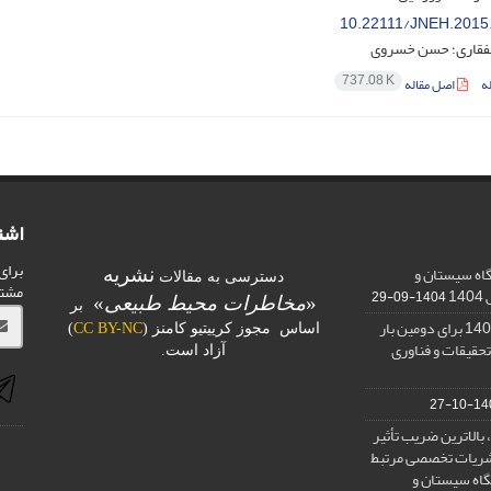
10.22111/JNEH.2015
لفقاری؛ حسن خسروی
737.08 K
ه
اصل مقاله
اشت
برای
اه سیستان و
نشریه
دسترسی به مقالات
مشت
1
1404-09-29
«
مخاطرات محیط طبیعی
»
بر
کسب رتبه الف در ارزیابی 1401 برای دومین بار
اساس مجوز کرییتیو کامنز (
CC BY-NC
)
تحقیقات و فناوری
آزاد است.
1400-
بالاترین ضریب تأثیر
) در بین نشریات تخصصی مرتبط
گاه سیستان و