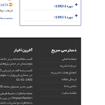
.2473
دوره 2 (1392)
فرهاد ذوا
دوره 1 (1391)
مشاهده مقال
دسترسی سریع
آخرین اخبار
صفحه اصلی
کسب مقام مجله برتر دانشگ
بلوچستان در جشن پژوهش 404
درباره نشریه
اعضای هیات تحریریه
در سه ارزیابی وزارت علوم 
ارسال مقاله
1403-01-01
تماس با ما
تغییر مدیر مسئول مجله
10-27
نقشه سایت
مجله مخاطرات محیط طبیعی، 
(Impact factor
با مخاطرات و نشریات دانش