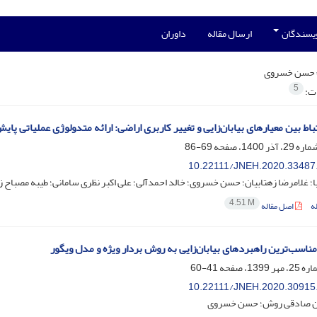
ویسندگان
ارسال مقاله
داوران
حسن خسروی
5
ات:
اط بین معیارهای بیابان‌زایی و تغییر کاربری اراضی: ارائه متدولوژی عملیاتی پایش با 
69-86
10.22111/JNEH.2020.33487
ا؛ غلامرضا زهتابیان؛ حسن خسروی؛ خالد احمدآلی؛ علی اکبر نظری سامانی؛ طیبه مصباح ز
4.51 M
ه
اصل مقاله
ناسب‌ترین راهبردهای بیابان‌زایی به روش بردار ویژه و مدل ویگور
41-60
10.22111/JNEH.2020.30915
 صادقی روش؛ حسن خسروی