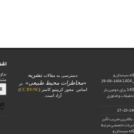
اشت
برای
اه سیستان و
نشریه
دسترسی به مقالات
مشت
1
1404-09-29
«
مخاطرات محیط طبیعی
»
بر
کسب رتبه الف در ارزیابی 1401 برای دومین بار
اساس مجوز کرییتیو کامنز (
CC BY-NC
)
تحقیقات و فناوری
آزاد است.
1400-
بالاترین ضریب تأثیر
) در بین نشریات تخصصی مرتبط
گاه سیستان و