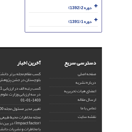
دوره 2 (1392)
دوره 1 (1391)
دسترسی سریع
آخرین اخبار
صفحه اصلی
کسب مقام مجله برتر دانشگ
بلوچستان در جشن پژوهش 404
درباره نشریه
اعضای هیات تحریریه
در سه ارزیابی وزارت علوم 
ارسال مقاله
1403-01-01
تماس با ما
تغییر مدیر مسئول مجله
10-27
نقشه سایت
مجله مخاطرات محیط طبیعی، 
(Impact factor
با مخاطرات و نشریات دانش