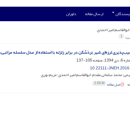
ویسندگان
ارسال مقاله
داوران
ابوالقاسم امیر احمدی
1
ات:
یب‌پذیری لرزه‌ای شهر بَردَسْکن در برابر زلزله با استفاده از مدل سلسله مراتبی وارون
105-137
10.22111/JNEH.2016
یمی؛ محمد سلمانی مقدم؛ ابوالقاسم امیر احمدی؛ مریم نوری
2.66 M
ه
اصل مقاله