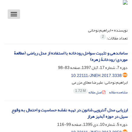
Toggle
vigation
نویسنده =
ابراهیم نوحانی
2
تعداد مقالات:
ساماندهی و تثبیت سواحل رودخانه با استفاده از مدل ریاضی (مطالعۀ
موردی؛ رودخانۀ زهره)
دوره 7، شماره 17، آبان 1397، صفحه
83-98
10.22111/JNEH.2017.3338
ابراهیم نوحانی؛ علیرضا معلای مزرعی
1.72 M
مشاهده مقاله
اصل مقاله
ارزیابی مدل آنتروپی شانون در تهیه نقشه حساسیت و احتمال به وقوع
سیل در حوزه آبخیز هراز
دوره 5، شماره 10، دی 1395، صفحه
99-116