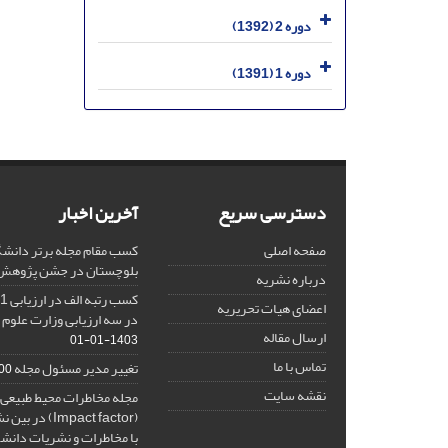
دوره 2 (1392)
دوره 1 (1391)
دسترسی سریع
آخرین اخبار
صفحه اصلی
کسب مقام مجله برتر دانشگ
بلوچستان در جشن پژوهش 404
درباره نشریه
اعضای هیات تحریریه
در سه ارزیابی وزارت علوم 
ارسال مقاله
1403-01-01
تماس با ما
تغییر مدیر مسئول مجله
10-27
نقشه سایت
مجله مخاطرات محیط طبیعی، 
(Impact factor
با مخاطرات و نشریات دانش