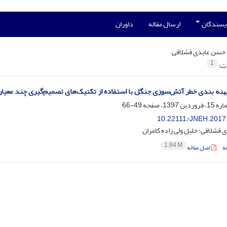
ویسندگان
ارسال مقاله
داوران
حسن عابدی قشلاقی
1
ات:
پهنه بندی خطر آتش‌سوزی جنگل با استفاده از تکنیک‌های تصمیم‌گیری چند معیاره و 
49-66
10.22111/JNEH.2017
قشلاقی؛ خلیل ولی زاده کامران
1.84 M
ه
اصل مقاله