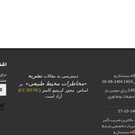
اشت
برای
اه سیستان و
نشریه
دسترسی به مقالات
مشت
1
1404-09-29
«
مخاطرات محیط طبیعی
»
بر
کسب رتبه الف در ارزیابی 1401 برای دومین بار
اساس مجوز کرییتیو کامنز (
CC BY-NC
)
تحقیقات و فناوری
آزاد است.
1400-
بالاترین ضریب تأثیر
) در بین نشریات تخصصی مرتبط
گاه سیستان و