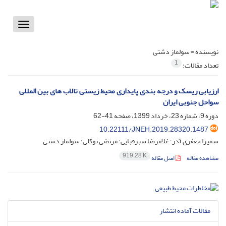
Toggle
vigation
نویسنده =
سولماز دشتی
1
تعداد مقالات:
ارزیابی ریسک و درجه بندی پایداری محیط زیستی تالاب های بین المللی
سواحل جنوبی ایران
دوره 9، شماره 23، خرداد 1399، صفحه
41-62
10.22111/JNEH.2019.28320.1487
سمیرا جعفری آذر؛ غلامرضا سبزقبایی؛ مرتضی توکلی؛ سولماز دشتی
919.28 K
مشاهده مقاله
اصل مقاله
مقالات آماده انتشار