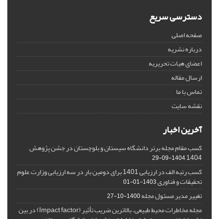
دسترسی سریع
صفحه اصلی
درباره نشریه
اعضای هیات تحریریه
ارسال مقاله
تماس با ما
نقشه سایت
آخرین اخبار
کسب مقام مجله برتر دانشگاه سیستان و بلوچستان در جشن پژوهش
1404
1404-09-29
کسب رتبه الف در ارزیابی 1401 برای دومین بار در سه ارزیابی وزارت علوم
تحقیقات و فناوری
1403-01-01
تغییر مدیر مسئول مجله
1400-10-27
مجله مخاطرات محیط طبیعی، بالاترین ضریب تأثیر (Impact factor) در بین