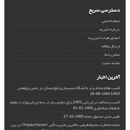
دسترسی سریع
صفحه اصلی
درباره نشریه
اعضای هیات تحریریه
ارسال مقاله
تماس با ما
نقشه سایت
آخرین اخبار
کسب مقام مجله برتر دانشگاه سیستان و بلوچستان در جشن پژوهش
1404
1404-09-29
کسب رتبه الف در ارزیابی 1401 برای دومین بار در سه ارزیابی وزارت علوم
تحقیقات و فناوری
1403-01-01
تغییر مدیر مسئول مجله
1400-10-27
مجله مخاطرات محیط طبیعی، بالاترین ضریب تأثیر (Impact factor) در بین