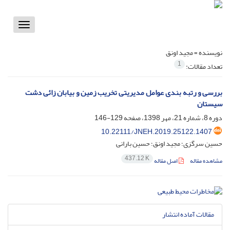
Toggle
vigation
نویسنده =
مجید اونق
1
تعداد مقالات:
بررسی و رتبه بندی عوامل مدیریتی تخریب زمین و بیابان زائی دشت
سیستان
دوره 8، شماره 21، مهر 1398، صفحه
129-146
10.22111/JNEH.2019.25122.1407
حسین سرگزی؛ مجید اونق؛ حسین بارانی
437.12 K
مشاهده مقاله
اصل مقاله
مقالات آماده انتشار