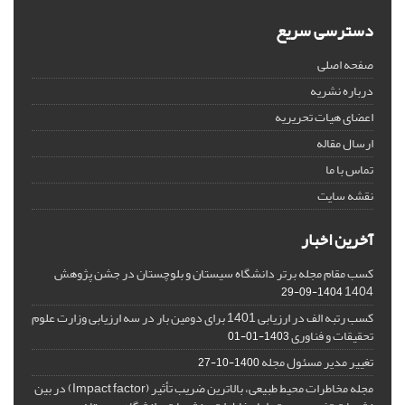
دسترسی سریع
صفحه اصلی
درباره نشریه
اعضای هیات تحریریه
ارسال مقاله
تماس با ما
نقشه سایت
آخرین اخبار
کسب مقام مجله برتر دانشگاه سیستان و بلوچستان در جشن پژوهش
1404
1404-09-29
کسب رتبه الف در ارزیابی 1401 برای دومین بار در سه ارزیابی وزارت علوم
تحقیقات و فناوری
1403-01-01
تغییر مدیر مسئول مجله
1400-10-27
مجله مخاطرات محیط طبیعی، بالاترین ضریب تأثیر (Impact factor) در بین