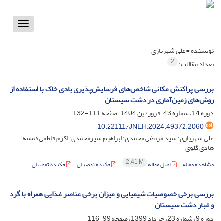
Toggle
vigation
نویسنده =
علی شهریاری
2
تعداد مقالات:
بررسی پراکنش مکانی شاخص‌‌های فرسایش‌‌پذیری بادی خاک با استفاده از
روش‌‌‌‌های زمین‌‌آماری در دشت سیستان
دوره 14، شماره 43، فروردین 1404، صفحه
111-132
10.22111/JNEH.2024.49372.2060
علی شهریاری؛ سید مرتضی محمدی؛ ابراهیم شیرمحمدی؛ اکرم فاطمی قمشه؛
هادی گلوی
2.41 M
مشاهده مقاله
اصل مقاله
چکیده تفصیلی
چکیده تفصیلی
بررسی برخی خصوصیات شیمیایی و میزان برخی عناصر غذایی همراه با گرد
و غبار دشت سیستان
دوره 9، شماره 23، خرداد 1399، صفحه
99-116