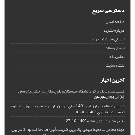
دسترسی سریع
صفحه اصلی
درباره نشریه
اعضای هیات تحریریه
ارسال مقاله
تماس با ما
نقشه سایت
آخرین اخبار
کسب مقام مجله برتر دانشگاه سیستان و بلوچستان در جشن پژوهش
1404
1404-09-29
کسب رتبه الف در ارزیابی 1401 برای دومین بار در سه ارزیابی وزارت علوم
تحقیقات و فناوری
1403-01-01
تغییر مدیر مسئول مجله
1400-10-27
مجله مخاطرات محیط طبیعی، بالاترین ضریب تأثیر (Impact factor) در بین