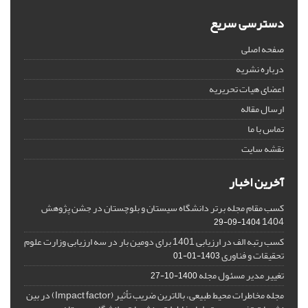
دسترسی سریع
صفحه اصلی
درباره نشریه
اعضای هیات تحریریه
ارسال مقاله
تماس با ما
نقشه سایت
آخرین اخبار
کسب مقام مجله برتر دانشگاه سیستان و بلوچستان در جشن پژوهش
1404
1404-09-29
کسب رتبه الف در ارزیابی 1401 برای دومین بار در سه ارزیابی وزارت علوم
تحقیقات و فناوری
1403-01-01
تغییر مدیر مسئول مجله
1400-10-27
مجله مخاطرات محیط طبیعی، بالاترین ضریب تأثیر (Impact factor) در بین