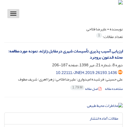
Toggle
vigation
نویسنده =
علیرضا فلاحی
1
تعداد مقالات:
ارزیابی آسیب پذیری تأسیسات شهری درمقابل زلزله، نمونه موردمطالعه:
محله قدغون بروجرد
دوره 8، شماره 21، مهر 1398، صفحه
187-206
10.22111/JNEH.2019.26193.1436
علی حسینی؛ فرشیده امیدواری؛ علیرضا فلاحی؛ زهرا اهری؛ شریف مطوف
1.79 M
مشاهده مقاله
اصل مقاله
مقالات آماده انتشار