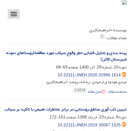
Toggle
vigation
نویسنده =
ابراهیم اکبری
2
تعداد مقالات:
پهنه بندی و تحلیل فضایی خطر وقوع سیلاب مورد مطالعه(روستاهای نمونه
شهرستان قائن)
دوره 10، شماره 29، آذر 1400، صفحه
53-68
10.22111/JNEH.2020.32990.1614
مهدی مودودی ارخودی؛ ریحانه برومند؛ ابراهیم اکبری
2.85 M
مشاهده مقاله
اصل مقاله
تبیین تاب آوری مناطق روستایی در برابر مخاطرات طبیعی با تاکید بر سیلاب
دوره 9، شماره 23، خرداد 1399، صفحه
151-172
10.22111/JNEH.2019.30067.1525