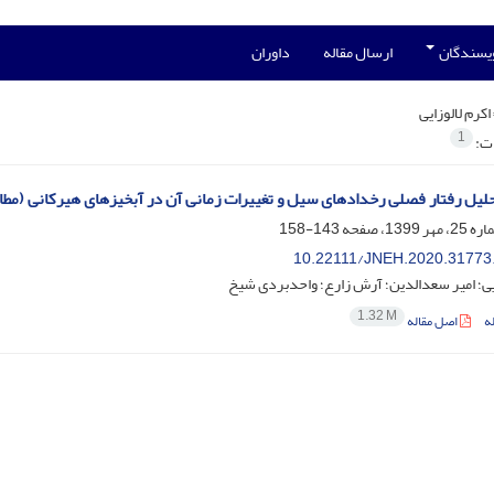
ویسندگان
ارسال مقاله
داوران
اکرم لالوزایی
1
ات:
حلیل رفتار فصلی رخدادهای سیل و تغییرات زمانی آن در آبخیزهای هیرکانی (مطال
143-158
10.22111/JNEH.2020.31773
ایی؛ امیر سعدالدین؛ آرش زارع؛ واحدبردی شیخ
1.32 M
ه
اصل مقاله