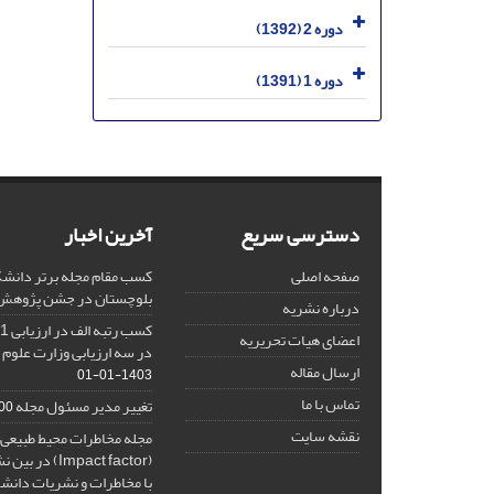
دوره 2 (1392)
دوره 1 (1391)
دسترسی سریع
آخرین اخبار
صفحه اصلی
کسب مقام مجله برتر دانشگ
بلوچستان در جشن پژوهش 404
درباره نشریه
اعضای هیات تحریریه
در سه ارزیابی وزارت علوم 
ارسال مقاله
1403-01-01
تماس با ما
تغییر مدیر مسئول مجله
10-27
نقشه سایت
مجله مخاطرات محیط طبیعی، 
(Impact factor
با مخاطرات و نشریات دانش