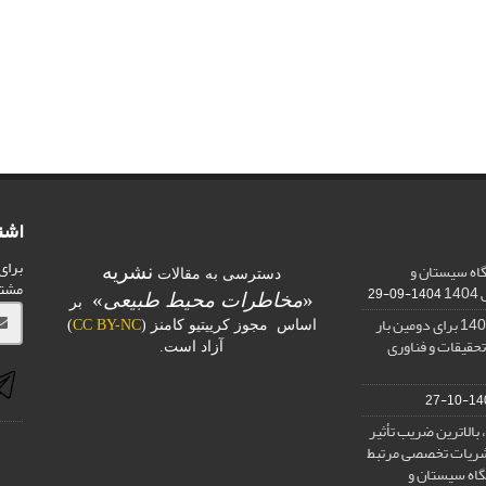
اشت
برای
اه سیستان و
نشریه
دسترسی به مقالات
مشت
1
1404-09-29
«
مخاطرات محیط طبیعی
»
بر
کسب رتبه الف در ارزیابی 1401 برای دومین بار
اساس مجوز کرییتیو کامنز (
CC BY-NC
)
تحقیقات و فناوری
آزاد است.
1400-
بالاترین ضریب تأثیر
) در بین نشریات تخصصی مرتبط
گاه سیستان و