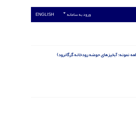
ورود به سامانه
ENGLISH
عه نمونه: آبخیز‌های حوضه رودخانه گرگانرود)