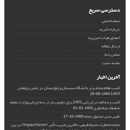
دسترسی سریع
صفحه اصلی
درباره نشریه
اعضای هیات تحریریه
ارسال مقاله
تماس با ما
نقشه سایت
آخرین اخبار
کسب مقام مجله برتر دانشگاه سیستان و بلوچستان در جشن پژوهش
1404
1404-09-29
کسب رتبه الف در ارزیابی 1401 برای دومین بار در سه ارزیابی وزارت علوم
تحقیقات و فناوری
1403-01-01
تغییر مدیر مسئول مجله
1400-10-27
مجله مخاطرات محیط طبیعی، بالاترین ضریب تأثیر (Impact factor) در بین