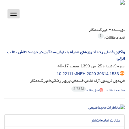
Toggle
vigation
نویسنده =
امیر گندمکار
1
تعداد مقالات:
واکاوی فصلی رخداد روزهای همراه با بارش سنگین در حوضه تالش – تالاب
انزلی
دوره 9، شماره 25، مهر 1399، صفحه
17-40
10.22111/JNEH.2020.30614.1533
فریدون فریدون آزاد غلامی خسمخی؛ پرویز رضائی؛ امیر گندمکار
2.78 M
مشاهده مقاله
اصل مقاله
مقالات آماده انتشار