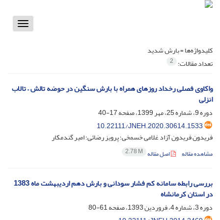
Toggle
vigation
کلیدواژه‌ها =
بارش شدید
2
تعداد مقالات:
واکاوی فصلی رخداد روزهای همراه با بارش سنگین در حوضه تالش – تالاب
انزلی
دوره 9، شماره 25، مهر 1399، صفحه
17-40
10.22111/JNEH.2020.30614.1533
فریدون فریدون آزاد غلامی خسمخی؛ پرویز رضائی؛ امیر گندمکار
2.78 M
مشاهده مقاله
اصل مقاله
بررسی رابطه سامانه کم فشار سودانی و بارش دهم اردیبهشت ماه 1383
در استان کرمانشاه
دوره 3، شماره 4، فروردین 1393، صفحه
61-80