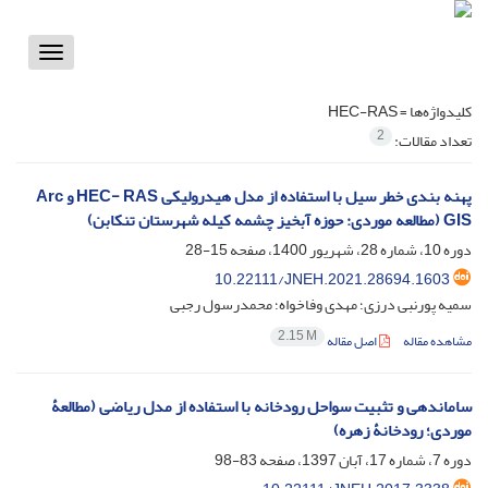
Toggle
vigation
کلیدواژه‌ها =
HEC-RAS
2
تعداد مقالات:
پهنه بندی خطر سیل با استفاده از مدل هیدرولیکی HEC- RAS و Arc
GIS (مطالعه موردی: حوزه آبخیز چشمه کیله شهرستان تنکابن)
دوره 10، شماره 28، شهریور 1400، صفحه
15-28
10.22111/JNEH.2021.28694.1603
سمیه پورنبی درزی؛ مهدی وفاخواه؛ محمدرسول رجبی
2.15 M
مشاهده مقاله
اصل مقاله
ساماندهی و تثبیت سواحل رودخانه با استفاده از مدل ریاضی (مطالعۀ
موردی؛ رودخانۀ زهره)
دوره 7، شماره 17، آبان 1397، صفحه
83-98