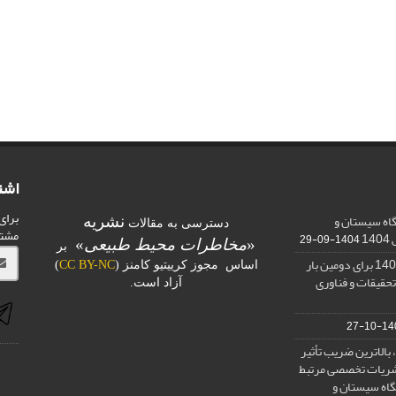
اشت
برای
اه سیستان و
نشریه
دسترسی به مقالات
مشت
1
1404-09-29
«
مخاطرات محیط طبیعی
»
بر
کسب رتبه الف در ارزیابی 1401 برای دومین بار
اساس مجوز کرییتیو کامنز (
CC BY-NC
)
تحقیقات و فناوری
آزاد است.
1400-
بالاترین ضریب تأثیر
) در بین نشریات تخصصی مرتبط
گاه سیستان و