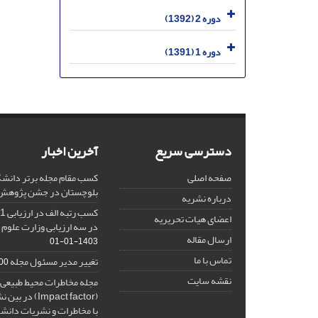
دوره 2 (1392)
دوره 1 (1391)
دسترسی سریع
آخرین اخبار
صفحه اصلی
کسب مقام مجله برتر دانشگ
بلوچستان در جشن پژوهش 404
درباره نشریه
اعضای هیات تحریریه
در سه ارزیابی وزارت علوم 
ارسال مقاله
1403-01-01
تماس با ما
تغییر مدیر مسئول مجله
10-27
نقشه سایت
مجله مخاطرات محیط طبیعی، 
(Impact factor
با مخاطرات و نشریات دانش