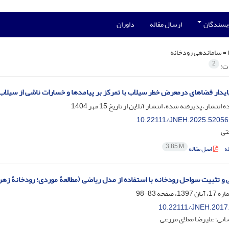
ویسندگان
ارسال مقاله
داوران
 =
ساماندهی رودخانه
2
ات:
یدار فضاهای درمعرض خطر سیلاب با تمرکز بر پیامدها و خسارات ناشی از سیلاب ر
ه انتشار، پذیرفته شده، انتشار آنلاین از تاریخ
15 مهر 1404
10.22111/JNEH.2025.52056
تی
3.85 M
ه
اصل مقاله
و تثبیت سواحل رودخانه با استفاده از مدل ریاضی (مطالعۀ موردی؛ رودخانۀ زهر
83-98
10.22111/JNEH.2017
حانی؛ علیرضا معلای مزرعی