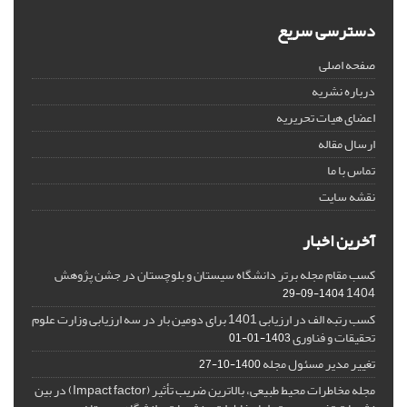
دسترسی سریع
صفحه اصلی
درباره نشریه
اعضای هیات تحریریه
ارسال مقاله
تماس با ما
نقشه سایت
آخرین اخبار
کسب مقام مجله برتر دانشگاه سیستان و بلوچستان در جشن پژوهش
1404
1404-09-29
کسب رتبه الف در ارزیابی 1401 برای دومین بار در سه ارزیابی وزارت علوم
تحقیقات و فناوری
1403-01-01
تغییر مدیر مسئول مجله
1400-10-27
مجله مخاطرات محیط طبیعی، بالاترین ضریب تأثیر (Impact factor) در بین