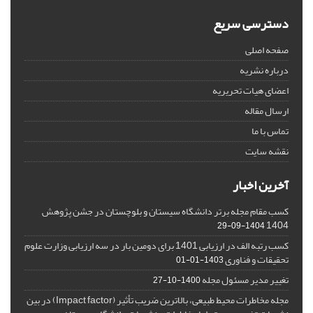
دسترسی سریع
صفحه اصلی
درباره نشریه
اعضای هیات تحریریه
ارسال مقاله
تماس با ما
نقشه سایت
آخرین اخبار
کسب مقام مجله برتر دانشگاه سیستان و بلوچستان در جشن پژوهش
1404
1404-09-29
کسب رتبه الف در ارزیابی 1401 برای دومین بار در سه ارزیابی وزارت علوم
تحقیقات و فناوری
1403-01-01
تغییر مدیر مسئول مجله
1400-10-27
مجله مخاطرات محیط طبیعی، بالاترین ضریب تأثیر (Impact factor) در بین