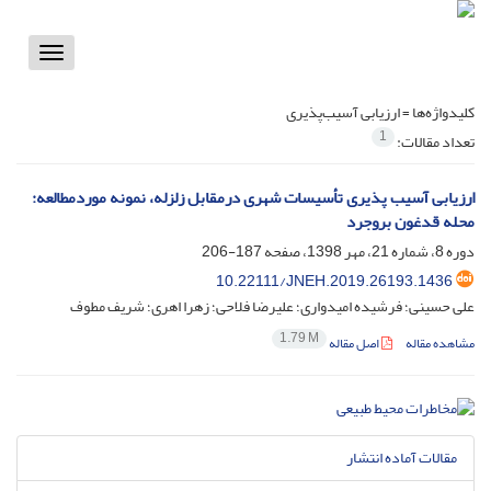
Toggle
vigation
کلیدواژه‌ها =
ارزیابی آسیب‌پذیری
1
تعداد مقالات:
ارزیابی آسیب پذیری تأسیسات شهری درمقابل زلزله، نمونه موردمطالعه:
محله قدغون بروجرد
دوره 8، شماره 21، مهر 1398، صفحه
187-206
10.22111/JNEH.2019.26193.1436
علی حسینی؛ فرشیده امیدواری؛ علیرضا فلاحی؛ زهرا اهری؛ شریف مطوف
1.79 M
مشاهده مقاله
اصل مقاله
مقالات آماده انتشار