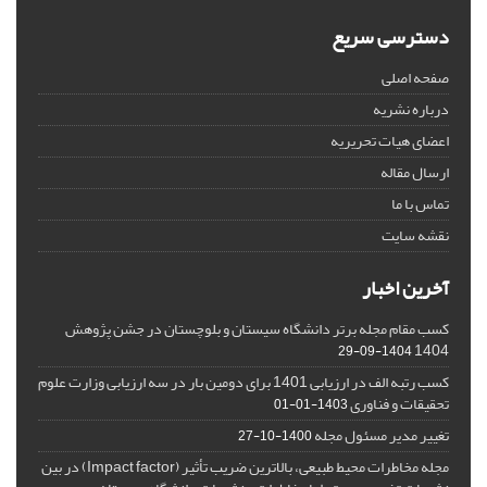
دسترسی سریع
صفحه اصلی
درباره نشریه
اعضای هیات تحریریه
ارسال مقاله
تماس با ما
نقشه سایت
آخرین اخبار
کسب مقام مجله برتر دانشگاه سیستان و بلوچستان در جشن پژوهش
1404
1404-09-29
کسب رتبه الف در ارزیابی 1401 برای دومین بار در سه ارزیابی وزارت علوم
تحقیقات و فناوری
1403-01-01
تغییر مدیر مسئول مجله
1400-10-27
مجله مخاطرات محیط طبیعی، بالاترین ضریب تأثیر (Impact factor) در بین