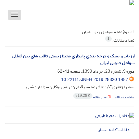
Toggle
vigation
کلیدواژه‌ها =
سواحل جنوب ایران
1
تعداد مقالات:
ارزیابی ریسک و درجه بندی پایداری محیط زیستی تالاب های بین المللی
سواحل جنوبی ایران
دوره 9، شماره 23، خرداد 1399، صفحه
41-62
10.22111/JNEH.2019.28320.1487
سمیرا جعفری آذر؛ غلامرضا سبزقبایی؛ مرتضی توکلی؛ سولماز دشتی
919.28 K
مشاهده مقاله
اصل مقاله
مقالات آماده انتشار