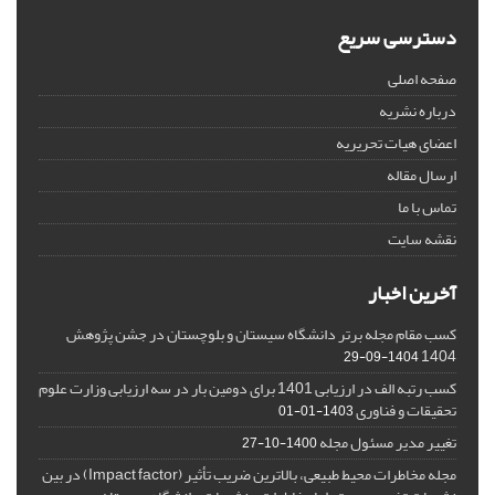
دسترسی سریع
صفحه اصلی
درباره نشریه
اعضای هیات تحریریه
ارسال مقاله
تماس با ما
نقشه سایت
آخرین اخبار
کسب مقام مجله برتر دانشگاه سیستان و بلوچستان در جشن پژوهش
1404
1404-09-29
کسب رتبه الف در ارزیابی 1401 برای دومین بار در سه ارزیابی وزارت علوم
تحقیقات و فناوری
1403-01-01
تغییر مدیر مسئول مجله
1400-10-27
مجله مخاطرات محیط طبیعی، بالاترین ضریب تأثیر (Impact factor) در بین