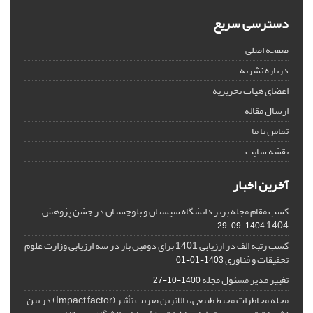
دسترسی سریع
صفحه اصلی
درباره نشریه
اعضای هیات تحریریه
ارسال مقاله
تماس با ما
نقشه سایت
آخرین اخبار
کسب مقام مجله برتر دانشگاه سیستان و بلوچستان در جشن پژوهش
1404
1404-09-29
کسب رتبه الف در ارزیابی 1401 برای دومین بار در سه ارزیابی وزارت علوم
تحقیقات و فناوری
1403-01-01
تغییر مدیر مسئول مجله
1400-10-27
مجله مخاطرات محیط طبیعی، بالاترین ضریب تأثیر (Impact factor) در بین