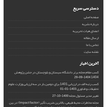
دسترسی سریع
صفحه اصلی
درباره نشریه
اعضای هیات تحریریه
ارسال مقاله
تماس با ما
نقشه سایت
آخرین اخبار
کسب مقام مجله برتر دانشگاه سیستان و بلوچستان در جشن پژوهش
1404
1404-09-29
کسب رتبه الف در ارزیابی 1401 برای دومین بار در سه ارزیابی وزارت علوم
تحقیقات و فناوری
1403-01-01
تغییر مدیر مسئول مجله
1400-10-27
مجله مخاطرات محیط طبیعی، بالاترین ضریب تأثیر (Impact factor) در بین