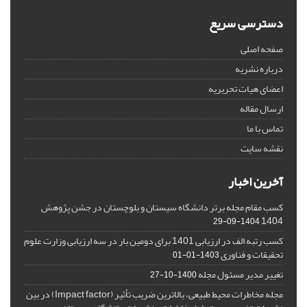
دسترسی سریع
صفحه اصلی
درباره نشریه
اعضای هیات تحریریه
ارسال مقاله
تماس با ما
نقشه سایت
آخرین اخبار
کسب مقام مجله برتر دانشگاه سیستان و بلوچستان در جشن پژوهش
1404
1404-09-29
کسب رتبه الف در ارزیابی 1401 برای دومین بار در سه ارزیابی وزارت علوم
تحقیقات و فناوری
1403-01-01
تغییر مدیر مسئول مجله
1400-10-27
مجله مخاطرات محیط طبیعی، بالاترین ضریب تأثیر (Impact factor) در بین