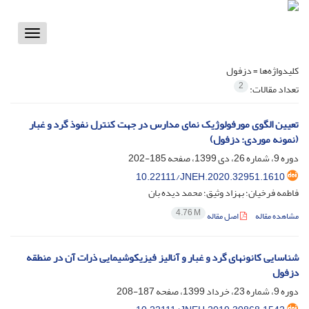
Toggle
vigation
کلیدواژه‌ها =
دزفول
2
تعداد مقالات:
تعیین الگوی مورفولوژیک نمای مدارس در جهت کنترل نفوذ گرد و غبار
(نمونه موردی: دزفول)
دوره 9، شماره 26، دی 1399، صفحه
185-202
10.22111/JNEH.2020.32951.1610
فاطمه فرخیان؛ بهزاد وثیق؛ محمد دیده بان
4.76 M
مشاهده مقاله
اصل مقاله
شناسایی کانونهای گرد و غبار و آنالیز فیزیکوشیمایی ذرات آن در منطقه
دزفول
دوره 9، شماره 23، خرداد 1399، صفحه
187-208