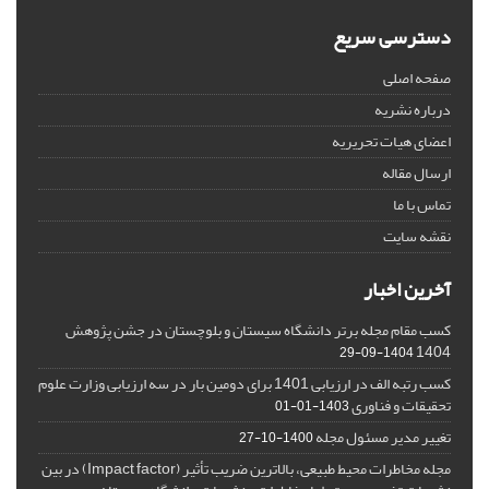
دسترسی سریع
صفحه اصلی
درباره نشریه
اعضای هیات تحریریه
ارسال مقاله
تماس با ما
نقشه سایت
آخرین اخبار
کسب مقام مجله برتر دانشگاه سیستان و بلوچستان در جشن پژوهش
1404
1404-09-29
کسب رتبه الف در ارزیابی 1401 برای دومین بار در سه ارزیابی وزارت علوم
تحقیقات و فناوری
1403-01-01
تغییر مدیر مسئول مجله
1400-10-27
مجله مخاطرات محیط طبیعی، بالاترین ضریب تأثیر (Impact factor) در بین