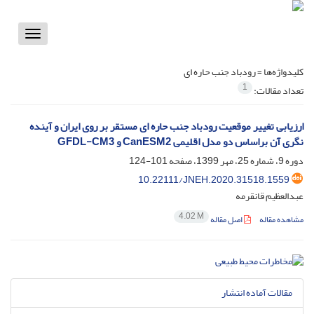
Toggle
vigation
کلیدواژه‌ها =
رودباد جنب حاره ای
1
تعداد مقالات:
ارزیابی تغییر موقعیت رودباد جنب حاره ای مستقر بر روی ایران و آینده
نگری آن براساس دو مدل اقلیمی CanESM2 و GFDL-CM3
دوره 9، شماره 25، مهر 1399، صفحه
101-124
10.22111/JNEH.2020.31518.1559
عبدالعظیم قانقرمه
4.02 M
مشاهده مقاله
اصل مقاله
مقالات آماده انتشار