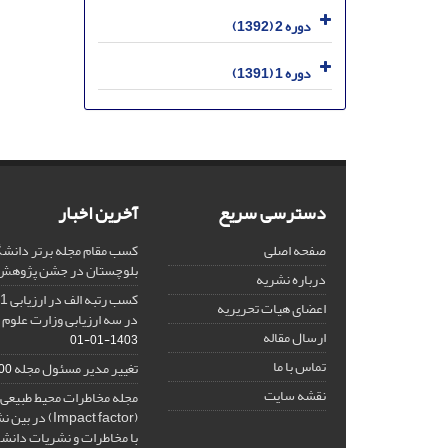
دوره 2 (1392)
دوره 1 (1391)
دسترسی سریع
آخرین اخبار
صفحه اصلی
کسب مقام مجله برتر دانشگ
بلوچستان در جشن پژوهش 404
درباره نشریه
اعضای هیات تحریریه
در سه ارزیابی وزارت علوم 
ارسال مقاله
1403-01-01
تماس با ما
تغییر مدیر مسئول مجله
10-27
نقشه سایت
مجله مخاطرات محیط طبیعی، 
(Impact factor
با مخاطرات و نشریات دانش