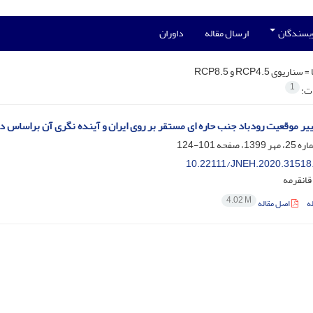
ویسندگان
ارسال مقاله
داوران
 =
سناریوی RCP4.5 و RCP8.5
1
ات:
یر موقعیت رودباد جنب حاره ای مستقر بر روی ایران و آینده نگری آن براساس دو مدل اقلیمی SM2
101-124
10.22111/JNEH.2020.31518
قانقرمه
4.02 M
ه
اصل مقاله