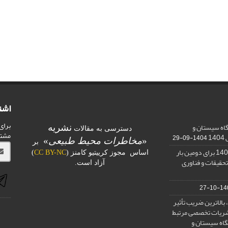
اشت
برای
اه سیستان و
نشریه
دسترسی به مقالات
مشت
1
1404-09-29
«
مخاطرات محیط طبیعی
»
بر
کسب رتبه الف در ارزیابی 1401 برای دومین بار
اساس مجوز کرییتیو کامنز (
CC BY-NC
)
تحقیقات و فناوری
آزاد است.
1400-
بالاترین ضریب تأثیر
) در بین نشریات تخصصی مرتبط
گاه سیستان و