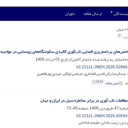
ویسندگان
ارسال مقاله
داوران
 =
سیل
6
ات:
اخص‌های برنامه‌ریزی فضایی تاب‌آوری کالبدی سکونتگاه‌های روستایی در مواجه
ه انتشار، پذیرفته شده، انتشار آنلاین از تاریخ
01 خرداد 1405
10.22111/JNEH.2026.52886
عبدالرضا رکن الدین افتخاری؛ مرتضی توکلی؛ مهدی پورطاهری
1.08 M
ه
اصل مقاله
طالعات تاب آوری در برابر مخاطره سیل در ایران و جهان
45-72
10.22111/JNEH.2025.50593
دین؛ زینب عادلی؛ ملیحه باباخانی