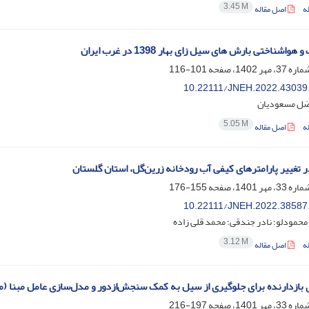
3.45 M
ه
اصل مقاله
واشناختی بارش های سیل زای بهار 1398 در غرب ایران
101-116
10.22111/JNEH.2022.43039
ضل مسعودیان
5.05 M
ه
اصل مقاله
ر تغییر پارامترهای کیفی آب رودخانه زرین‌گل، استان گلستان
155-176
10.22111/JNEH.2022.38587
محمودلو؛ نادر جندقی؛ محمد قلی زاده
3.12 M
ه
اصل مقاله
 بازدارنده برای جلوگیری از سیل به کمک سنجش‌ازدور و مدل‌سازی عامل مبنا 
197-216