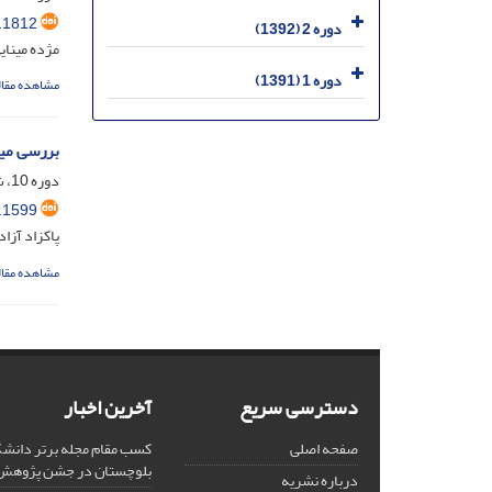
.1812
دوره 2 (1392)
مژده مینای
دوره 1 (1391)
مشاهده مقال
بررسی میز
دوره 10، شماره 29، آذر 1400، صفحه
.1599
پاکزاد آزا
مشاهده مقال
دسترسی سریع
آخرین اخبار
صفحه اصلی
کسب مقام مجله برتر دانشگ
بلوچستان در جشن پژوهش 404
درباره نشریه