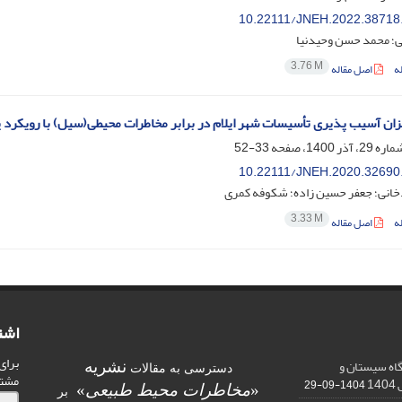
10.22111/JNEH.2022.38718
ی؛ محمد حسن وحیدنیا
3.76 M
ه
اصل مقاله
ان آسیب پذیری تأسیسات شهر ایلام در برابر مخاطرات محیطی(سیل) با رویکرد 
33-52
10.22111/JNEH.2020.32690
دخانی؛ جعفر حسین زاده؛ شکوفه کمری
3.33 M
ه
اصل مقاله
اشت
برای
اه سیستان و
نشریه
دسترسی به مقالات
مشت
1
1404-09-29
«
مخاطرات محیط طبیعی
»
بر