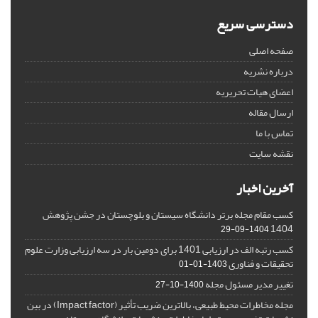
دسترسی سریع
صفحه اصلی
درباره نشریه
اعضای هیات تحریریه
ارسال مقاله
تماس با ما
نقشه سایت
آخرین اخبار
کسب مقام مجله برتر دانشگاه سیستان و بلوچستان در جشن پژوهش
1404
1404-09-29
کسب رتبه الف در ارزیابی 1401 برای دومین بار در سه ارزیابی وزارت علوم
تحقیقات و فناوری
1403-01-01
تغییر مدیر مسئول مجله
1400-10-27
مجله مخاطرات محیط طبیعی، بالاترین ضریب تأثیر (Impact factor) در بین