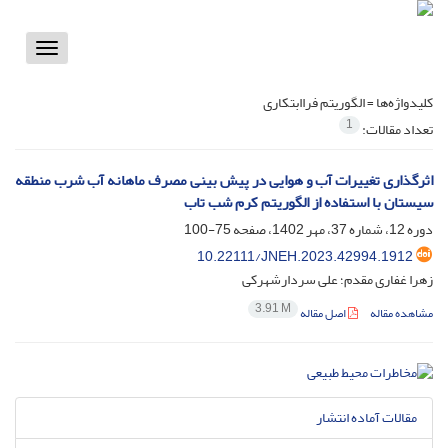
Toggle
vigation
کلیدواژه‌ها =
الگوریتم فراابتکاری
1
تعداد مقالات:
اثرگذاری تغییرات آب و هوایی در پیش ‏بینی مصرف ماهانه آب شرب منطقه
سیستان با استفاده از الگوریتم کرم شب‏ تاب
دوره 12، شماره 37، مهر 1402، صفحه
75-100
10.22111/JNEH.2023.42994.1912
زهرا غفاری مقدم؛ علی سردارشهرکی
3.91 M
مشاهده مقاله
اصل مقاله
مقالات آماده انتشار