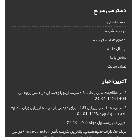
دسترسی سریع
صفحه اصلی
درباره نشریه
اعضای هیات تحریریه
ارسال مقاله
تماس با ما
نقشه سایت
آخرین اخبار
کسب مقام مجله برتر دانشگاه سیستان و بلوچستان در جشن پژوهش
1404
1404-09-29
کسب رتبه الف در ارزیابی 1401 برای دومین بار در سه ارزیابی وزارت علوم
تحقیقات و فناوری
1403-01-01
تغییر مدیر مسئول مجله
1400-10-27
مجله مخاطرات محیط طبیعی، بالاترین ضریب تأثیر (Impact factor) در بین