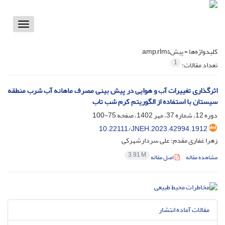
Toggle
vigation
کلیدواژه‌ها =
پیش&amp;rlm
1
تعداد مقالات:
اثرگذاری تغییرات آب و هوایی در پیش ‏بینی مصرف ماهانه آب شرب منطقه
سیستان با استفاده از الگوریتم کرم شب‏ تاب
دوره 12، شماره 37، مهر 1402، صفحه
75-100
10.22111/JNEH.2023.42994.1912
زهرا غفاری مقدم؛ علی سردارشهرکی
3.91 M
مشاهده مقاله
اصل مقاله
مقالات آماده انتشار