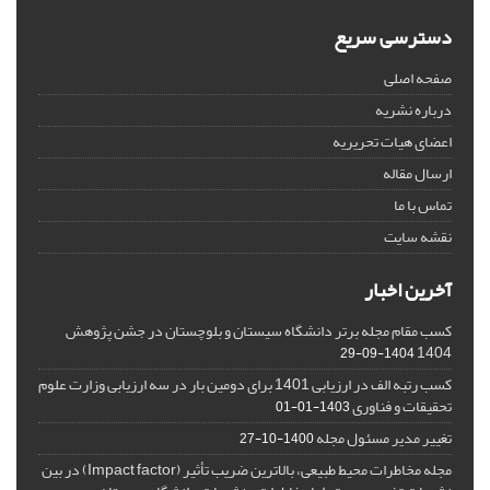
دسترسی سریع
صفحه اصلی
درباره نشریه
اعضای هیات تحریریه
ارسال مقاله
تماس با ما
نقشه سایت
آخرین اخبار
کسب مقام مجله برتر دانشگاه سیستان و بلوچستان در جشن پژوهش
1404
1404-09-29
کسب رتبه الف در ارزیابی 1401 برای دومین بار در سه ارزیابی وزارت علوم
تحقیقات و فناوری
1403-01-01
تغییر مدیر مسئول مجله
1400-10-27
مجله مخاطرات محیط طبیعی، بالاترین ضریب تأثیر (Impact factor) در بین