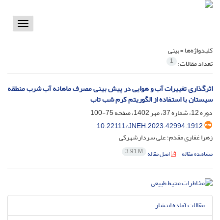
Toggle
vigation
کلیدواژه‌ها =
بینی
1
تعداد مقالات:
اثرگذاری تغییرات آب و هوایی در پیش ‏بینی مصرف ماهانه آب شرب منطقه
سیستان با استفاده از الگوریتم کرم شب‏ تاب
دوره 12، شماره 37، مهر 1402، صفحه
75-100
10.22111/JNEH.2023.42994.1912
زهرا غفاری مقدم؛ علی سردارشهرکی
3.91 M
مشاهده مقاله
اصل مقاله
مقالات آماده انتشار