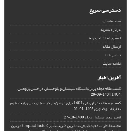
دسترسی سریع
صفحه اصلی
درباره نشریه
اعضای هیات تحریریه
ارسال مقاله
تماس با ما
نقشه سایت
آخرین اخبار
کسب مقام مجله برتر دانشگاه سیستان و بلوچستان در جشن پژوهش
1404
1404-09-29
کسب رتبه الف در ارزیابی 1401 برای دومین بار در سه ارزیابی وزارت علوم
تحقیقات و فناوری
1403-01-01
تغییر مدیر مسئول مجله
1400-10-27
مجله مخاطرات محیط طبیعی، بالاترین ضریب تأثیر (Impact factor) در بین