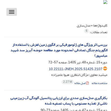
Toggle
vigation
کلیدواژه‌ها =
مدل‌سازی
6
تعداد مقالات:
بررسی اثر ویژگی های ژئومورفیکی بر الگوی زمین ‏لغزش با استفاده از
الگوریتم جنگل تصادفی (محدوده مورد مطالعه: حوضه آبریز سد شهید
عباسپور)
دوره 15، شماره 48، تیر 1405، صفحه
57-72
10.22111/JNEH.2025.51425.2107
مهشید معاوی؛ مژگان انتظاری؛ هیوا علمیزاده
2.27 M
مشاهده مقاله
اصل مقاله
بکارگیری مدل‌سازی عددی برای ارزیابی پتانسیل آلودگی آب زیرزمینی
ناشی از تغذیه مصنوعی با پساب تصفیه شده
دوره 15، شماره 47، فروردین 1405، صفحه
73-90