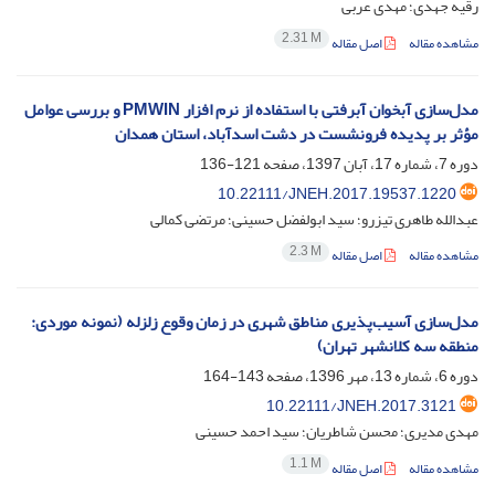
رقیه جهدی؛ مهدی عربی
2.31 M
مشاهده مقاله
اصل مقاله
مدل‌سازی آبخوان آبرفتی با استفاده از نرم افزار PMWIN و بررسی عوامل
مؤثر بر پدیده فرونشست در دشت اسدآباد، استان همدان
دوره 7، شماره 17، آبان 1397، صفحه
121-136
10.22111/JNEH.2017.19537.1220
عبدالله طاهری تیزرو؛ سید ابولفضل حسینی؛ مرتضی کمالی
2.3 M
مشاهده مقاله
اصل مقاله
مدل‌سازی آسیب‌پذیری مناطق شهری در زمان وقوع زلزله (نمونه موردی:
منطقه سه کلانشهر تهران)
دوره 6، شماره 13، مهر 1396، صفحه
143-164
10.22111/JNEH.2017.3121
مهدی مدیری؛ محسن شاطریان؛ سید احمد حسینی
1.1 M
مشاهده مقاله
اصل مقاله