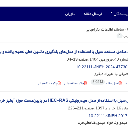
ویسندگان
ارسال مقاله
داوران
 =
سامانه اطلاعات جغرافیایی
4
ات:
 مناطق مستعد سیل با استفاده از مدل‌‌های یادگیری ماشین خطی تعمیم یافته و ب
19-34
10.22111/JNEH.2024.47730
حنیفی نیا؛ هیراد عبقری
3.05 M
ه
اصل مقاله
چکیده تفصیلی
چکیده تفصیلی
استفاده از مدل هیدرولیکی HEC-RAS در پایین‌دست حوزه آبخیز خرم آباد
211-226
10.22111/JNEH.2017
 مهدی وفاخواه؛ مهدی غلامعلی فرد