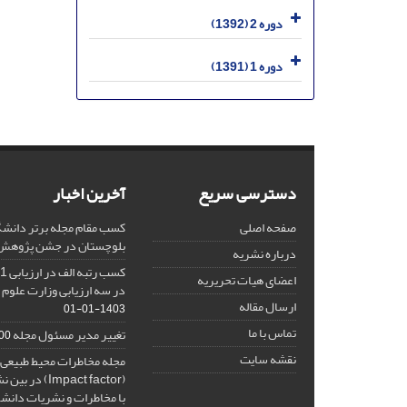
دوره 2 (1392)
دوره 1 (1391)
دسترسی سریع
آخرین اخبار
صفحه اصلی
کسب مقام مجله برتر دانشگ
بلوچستان در جشن پژوهش 404
درباره نشریه
اعضای هیات تحریریه
در سه ارزیابی وزارت علوم 
ارسال مقاله
1403-01-01
تماس با ما
تغییر مدیر مسئول مجله
10-27
نقشه سایت
مجله مخاطرات محیط طبیعی، 
(Impact factor
با مخاطرات و نشریات دانش