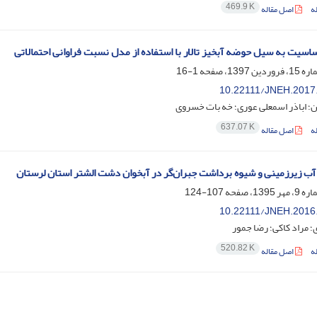
469.9 K
ه
اصل مقاله
ساسیت به سیل حوضه آبخیز تالار با استفاده از مدل نسبت فراوانی احتمالاتی
1-16
10.22111/JNEH.2017
؛ اباذر اسمعلی عوری؛ خه بات خسروی
637.07 K
ه
اصل مقاله
ب زیرزمینی و شیوه برداشت جبران‌گر در آبخوان دشت الشتر استان لرستان
107-124
10.22111/JNEH.2016
 مراد کاکی؛ رضا جمور
520.82 K
ه
اصل مقاله