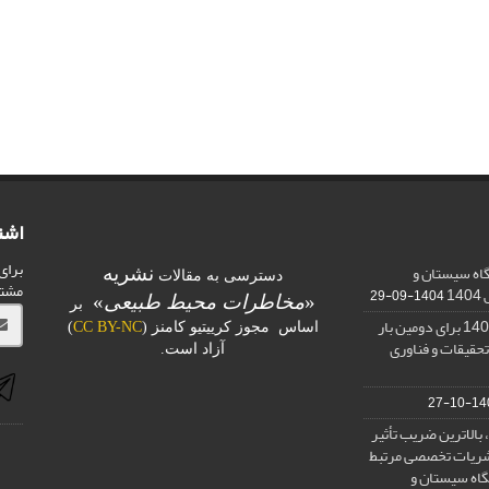
اشت
برای
اه سیستان و
نشریه
دسترسی به مقالات
مشت
1
1404-09-29
«
مخاطرات محیط طبیعی
»
بر
کسب رتبه الف در ارزیابی 1401 برای دومین بار
اساس مجوز کرییتیو کامنز (
CC BY-NC
)
تحقیقات و فناوری
آزاد است.
1400-
بالاترین ضریب تأثیر
) در بین نشریات تخصصی مرتبط
گاه سیستان و