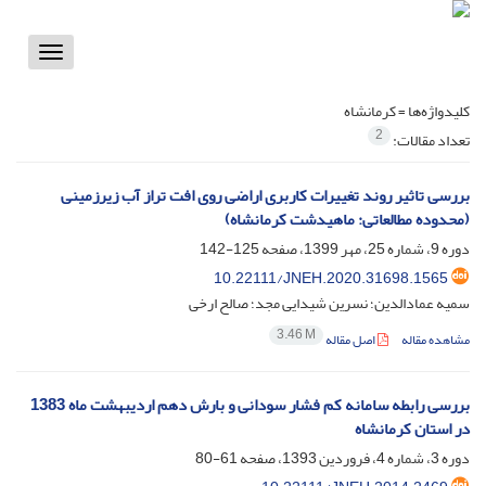
Toggle
vigation
کلیدواژه‌ها =
کرمانشاه
2
تعداد مقالات:
بررسی تاثیر روند تغییرات کاربری اراضی روی افت تراز آب زیرزمینی
(محدوده مطالعاتی: ماهیدشت کرمانشاه)
دوره 9، شماره 25، مهر 1399، صفحه
125-142
10.22111/JNEH.2020.31698.1565
سمیه عمادالدین؛ نسرین شیدایی مجد؛ صالح ارخی
3.46 M
مشاهده مقاله
اصل مقاله
بررسی رابطه سامانه کم فشار سودانی و بارش دهم اردیبهشت ماه 1383
در استان کرمانشاه
دوره 3، شماره 4، فروردین 1393، صفحه
61-80