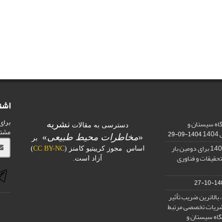
اشت
برای
اه سیستان و
نشریه
دسترسی به مقالات
مشت
1
1404-09-29
«
مخاطرات محیط طبیعی
»
بر
کسب رتبه الف در ارزیابی 1401 برای دومین بار
اساس مجوز کرییتیو کامنز (
CC BY-NC
)
تحقیقات و فناوری
آزاد است.
1400-
بالاترین ضریب تأثیر
) در بین نشریات تخصصی مرتبط
گاه سیستان و