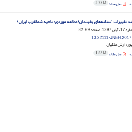
2.78 M
ه
اصل مقاله
د تغییرات آستانه‌‌های یخبندان(مطالعه موردی: ناحیه شمالغرب ایران)
69-82
10.22111/JNEH.2017
ور؛ آرش ملکیان
1.53 M
ه
اصل مقاله