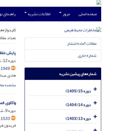
صفحه اصلی
مرور
اطلاعات نشریه
راهنمای ن
کلیدواژه‌ها
تعداد مقال
مقالات آماده انتشار
پایش غلظت دی‌‌اکسید نیترو
شماره جاری
دوره 12، شماره 38، دی 1402، صفحه
.1949
شماره‌های پیشین نشریه
هادی عبدا
مشاهده مقال
دوره 15 (1405)
واکاوی فص
دوره 14 (1404)
دوره 9، شماره 25، مهر 1399، صفحه
.1533
دوره 13 (1403)
فریدون فری