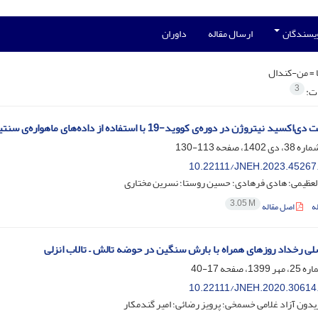
ویسندگان
ارسال مقاله
داوران
 =
من-کندال
3
ات:
ژن در دوره‌‌ی کووید-19 با استفاده از داده‌‌های ماهواره‌‌ی سنتینل-5 (مطالعه‌‌ی موردی: کلان‌‌شهر شیراز)
113-130
10.22111/JNEH.2023.45267
لعظیمی؛ هادی فرهادی؛ حسین روستا؛ نسرین مختاری
3.05 M
ه
اصل مقاله
لی رخداد روزهای همراه با بارش سنگین در حوضه تالش – تالاب انزلی
17-40
10.22111/JNEH.2020.30614
دون آزاد غلامی خسمخی؛ پرویز رضائی؛ امیر گندمکار