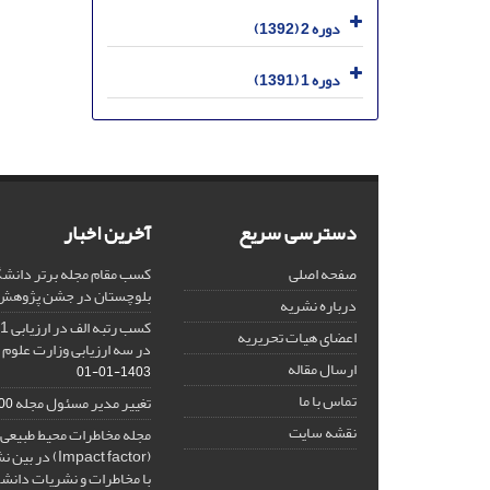
دوره 2 (1392)
دوره 1 (1391)
دسترسی سریع
آخرین اخبار
صفحه اصلی
کسب مقام مجله برتر دانشگ
بلوچستان در جشن پژوهش 404
درباره نشریه
اعضای هیات تحریریه
در سه ارزیابی وزارت علوم 
ارسال مقاله
1403-01-01
تماس با ما
تغییر مدیر مسئول مجله
10-27
نقشه سایت
مجله مخاطرات محیط طبیعی، 
(Impact factor
با مخاطرات و نشریات دانش