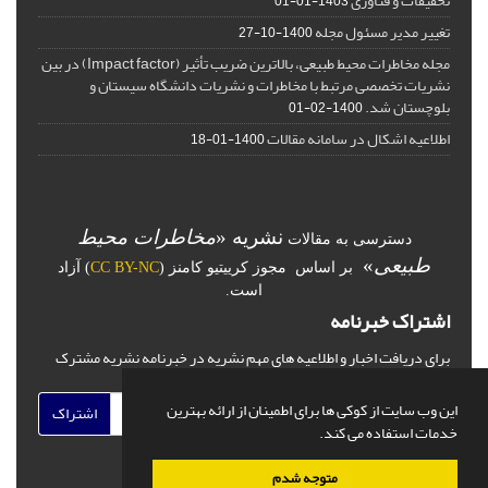
تحقیقات و فناوری
1403-01-01
تغییر مدیر مسئول مجله
1400-10-27
مجله مخاطرات محیط طبیعی، بالاترین ضریب تأثیر (Impact factor) در بین
نشریات تخصصی مرتبط با مخاطرات و نشریات دانشگاه سیستان و
بلوچستان شد.
1400-02-01
اطلاعیه اشکال در سامانه مقالات
1400-01-18
نشریه «
مخاطرات محیط
دسترسی به مقالات
طبیعی
»
بر اساس مجوز کرییتیو کامنز (
CC BY-NC
) آزاد
است.
اشتراک خبرنامه
برای دریافت اخبار و اطلاعیه های مهم نشریه در خبرنامه نشریه مشترک
شوید.
این وب سایت از کوکی ها برای اطمینان از ارائه بهترین
اشتراک
خدمات استفاده می کند.
متوجه شدم