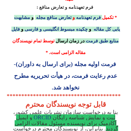
فرم تعهدنامه و تعارض منافع :
* تکمیل
فرم تعهدنامه
و
تعارض منافع
مجله
و
مشابهت
یابی کل مقاله
و
چکیده مبسوط انگلیسی و فارسی
و
فایل
منابع طبق فرمت
در زمان ارسال
توسط تمام نویسندگان
مقاله الزامی است. *
فرمت اولیه مجله (برای ارسال به داوران)-
عدم رعایت فرمت، در هیأت تحریریه مطرح
نخواهد شد.
***************************************
قابل توجه نویسندگان محترم
بنا به درخواست سازمان نشریات علمی کشور،
ثبت و نمایش شناسه رایگان
ORCID
و ایمیل
آکادمیک
برای نویسنده مسئول مقالات الزامی
گردید
. بنابراین، از نویسندگان محترم درخواست