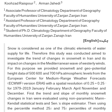
2
3
Koohzad Raispour
Arman Jahedi
1
Associate Professor of Climatology, Department of Geography,
Faculty of Humanities, University of Zanjan, Zanjan, Iran
2
Assistant Professor of Climatology, Department of Geography,
Faculty of Humanities, University of Zanjan, Zanjan, Iran.
3
Student of Ph.D. Climatology, Department of Geography, Faculty of
Humanities, University of Zanjan, Zanajn, Iran
چکیده
[English]
Snow is considered as one of the climatic elements of water
supply for life. Therefore, this study was conducted aimed to
investigate the trend of changes in snowmelt in Iran and its
impact on changes in the Mediterranean wave of westerly winds.
For this purpose, we provided snowmelt and geo-potential
height data of 500, 600, and 700 hPa atmospheric levels from the
European Center for Medium-Range Weather Forecasts
(ECMWF) version ERA5 with a spatial resolution of 0.25 * 0.25 °
for 1979-2019 January, February, March, April, November, and
December. First, the trend and slope of monthly snowmelt
changes in Iran were evaluated using non-parametric Mann-
Kendall statistical tests and Sen.’s slope estimator. Then, using
the percentile method, 25% and 75% percentiles of monthly