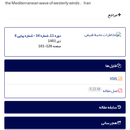
the Mediterranean wave of westerly winds
Iran
مراجع
دوره 11، شماره 34 - شماره پیاپی 4
دی 1401
صفحه
101-126
فایل ها
XML
5.21 M
اصل مقاله
سابقه مقاله
هم رسانی