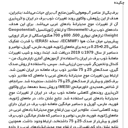
چکیده
برف یکی از عناصر آب‌وهوایی تأمین منابع آب برای حیات می‌باشد؛ بنابراین،
هدف از این پژوهش، واکاوی روند تغییرات ذوب برف در ایران و اثرپذیری
آن از تغییرات موج مدیترانة بادهای غربی می‌باشد. برای این هدف،
داده‌های ذوب برف (
Snowmelt
) و ارتفاع ژئوپتانسیل (
Geopotential
height
) ترازهای نیواری 500، 600 و 700 هکتوپاسکالی از مرکز اروپایی
پیش‌بینی میان ‌مدّت هوا (
ECMWF
)، نسخه (
ERA5
) با قدرت تفکیک
مکانی 0.25*0.25 درجه برای ماه‌های ژانویه، فوریه، مارس، آوریل، نوامبر و
دسامبر از سال 1979 تا 2019 دریافت شد. ابتدا، روند و شیب تغییرات
ماهانة ذوب برف در ایران با استفاده از آزمون‌های آماری ناپارمتریک من -
کندال و تخمین‌گر شیب سِن ارزیابی شد. سپس، با استفاده از روش صدک
گیری، صدک‌های 25 و 75 مقادیر ذوب برف ماهانه در ایران تعیین شد.
ارتباط بین تغییرات موج مدیترانة بادهای غربی با ماه‌های که مقادیر ذوب
برف کم‌تر و بیش‌تر از صدک‌های 25 و 75 داشتند، سنجیده شد. سرانجام،
از شاخص همدیدی خاورمیانه‌ی (
MESI
) و روش بسط دهه‌ها، برای واکاوی
اثرپذیری روندهای کاهشی ماهانه ذوب برف در ایران از تغییرات موج
مدیترانة بادهای غربی استفاده شد. نتایج نشان داد، در ماه‌های ژانویه،
فوریه، مارس، آوریل و دسامبر میانگین ماهانه ذوب برف در ایران دارای
روند کاهشی است. علاوه بر این، بین ارتفاع موج مدیترانة بادهای غربی در
ماه‌های ژانویه، فوریه، مارس، نوامبر و دسامبر که مقدار میانگین ذوب برف
کم‌تر و بیش‌تر از صدک 25 و 75 داشته‌اند، ارتباط وجود داشت. همچنین
نتایج نشان داد که، تغییراتی در ارتفاع موج مدیترانة بادهای غربی رخ داده