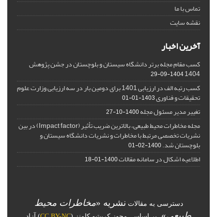
تماس با ما
نقشه سایت
آخرین اخبار
کسب مقام مجله برتر دانشگاه سیستان و بلوچستان در جشن پژوهش
1404
1404-09-29
کسب رتبه الف در ارزیابی 1401 برای دومین بار در سه ارزیابی وزارت علوم
تحقیقات و فناوری
1403-01-01
تغییر مدیر مسئول مجله
1400-10-27
مجله مخاطرات محیط طبیعی، بالاترین ضریب تأثیر (Impact factor) در بین
نشریات تخصصی مرتبط با مخاطرات و نشریات دانشگاه سیستان و
بلوچستان شد.
1400-02-01
اطلاعیه اشکال در سامانه مقالات
1400-01-18
نشریه «
مخاطرات محیط
دسترسی به مقالات
طبیعی
»
بر اساس مجوز کرییتیو کامنز (
CC BY-NC
) آزاد