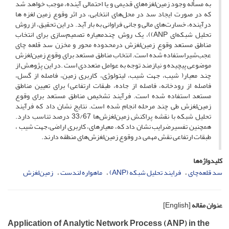
به مسأله وجود زمین‌لغزه‌های قدیمی و یا احتمالی آینده، موجب خواهد شد
که در صورت ایجاد سد در محل‌های انتخابی، در اثر وقوع زمین لغزه ها
درآینده، خسارت‌های مالی و جانی فراوانی به بار آید. در این تحقیق، از روش
تحلیل شبکه‌ای ANP))، یک روش چندمعیاره تصمیم‌سازی برای انتخاب
مناطق مستعد وقوع زمین‌لغزش‌ درمحدوده محور و مخزن سد قلعه چای
عجب‌شیراستفاده شده است. انتخاب مناطق مستعد برای وقوع زمین‌لغزش‌
موضوعی پیچیده و نیازمند توجه به عوامل متعددی است .در این پژوهش از
چند معیار( شیب، جهت شیب، لیتولوژی، کاربری زمین، فاصله از گسل،
فاصله از رودخانه، فاصله از جاده، طبقات ارتفاعی) برای تعیین مناطق
مستعد استفاده شده است. فرآیند تشخیص مناطق مستعد برای وقوع
زمین‌لغزش‌ طی چند مرحله انجام شده است. نتایج نشان داد که فرآیند
تحلیل شبکه با نقشه پراکنش زمین‌لغزش‌ها 33/67 درصد تناسب دارد.
همچنین تفسیرضرایب نشان داد که، معیارهای، کاربری اراضی،جهت شیب ،
طبقات ارتفاعی نقش مهمی در وقوع زمین‌لغزش‌های منطقه دارند.
کلیدواژه‌ها
سد قلعه‌چای
فرایند تحلیل شبکه (ANP)
ماهواره لندست
زمین‌لغزش‌
عنوان مقاله
[English]
Application of Analytic Network Process (ANP) in the