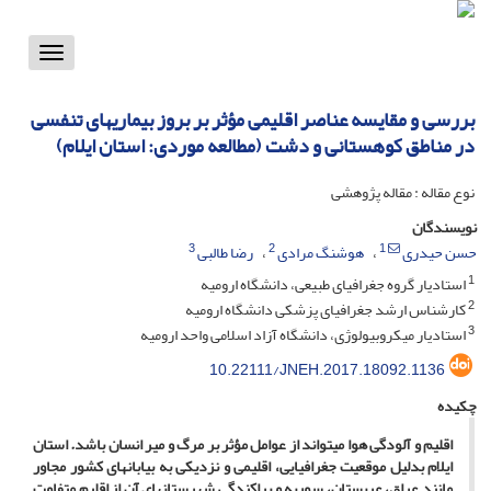
Toggle
vigation
بررسی و مقایسه عناصر اقلیمی مؤثر بر بروز بیماریهای تنفسی
در مناطق کوهستانی و دشت (مطالعه موردی: استان ایلام)
نوع مقاله : مقاله پژوهشی
نویسندگان
3
2
1
حسن حیدری
هوشنگ مرادی
رضا طالبی
1
استادیار گروه جغرافیای طبیعی، دانشگاه ارومیه
2
کارشناس ارشد جغرافیای پزشکی دانشگاه ارومیه
3
استادیار میکروبیولوژی، دانشگاه آزاد اسلامی واحد ارومیه
10.22111/JNEH.2017.18092.1136
چکیده
اقلیم و آلودگی هوا می­تواند از عوامل مؤثر بر مرگ و میر انسان باشد
.
استان
ایلام بدلیل موقعیت جغرافیایی، اقلیمی و نزدیکی به بیابانهای کشور مجاور
مانند عراق، عربستان، سوریه و پراکندگی شهرستانهای آن از اقلیم متفاوت