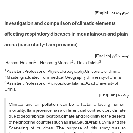
عنوان مقاله
[English]
Investigation and comparison of climatic elements
affecting respiratory diseases in mountainous and plain
areas (case study: Ilam province)
نویسندگان
[English]
1
2
3
Hassan Heidari
Hoshang Moradi
Reza Talebi
1
Assistant Professor of Physical Geography, University of Urmia
2
Master graduated from medical Geography University of Urmia
3
Assistant Professor of Microbiology, Islamic Azad University of
Urmia
چکیده
[English]
Climate and air pollution can be a factor affecting human
mortality. Ilam province has a different and contradictory climate
due to geographical location, climate, and proximity to the deserts
of neighboring countries such as Iraq, Saudi Arabia, Syria and the
Scattering of its cities. The purpose of this study was to