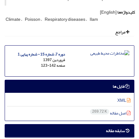
کلیدواژه‌ها
[English]
Climate
Poisson
Respiratory diseases
Ilam
مراجع
دوره 7، شماره 15 - شماره پیاپی 1
فروردین 1397
صفحه
123-142
فایل ها
XML
269.72 K
اصل مقاله
سابقه مقاله