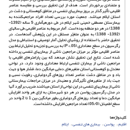
و متضادی برخوردار است. هدف از این تحقیق بررسی و مقایسه عناصر
اقلیمی تأثیر گذار بر بروز بیماری­های تنفسی در مناطق کوهستانی و دشت در
استان ایلام می­باشد. جمعیت مورد بررسی تعداد افراد مراجعه­کننده به
بیمارستان مصطفی خمینی شهر ایلام در طی دوره­ی­آماری 5 ساله (1392-
1388) در هر دو منطقه بوده است. آمار مربوط به عناصر اقلیمی طی سالهای
(1392- 1388) به عنوان متغیّر مستقل در این پژوهش آمده­است. در
تحقیق حاضر با استفاده از روشهای تحلیل آمار توصیفی و استنباطی و مدل
رگرسیون در سطح معناداری (P <.05) به بررسی و تجزیه و تحلیل ارتباط بین
عناصر اقلیمی مؤثر بر میزان مراجعین ناشی از بیماری­های تنفسی پرداخته
شده است. نتایج این تحقیق نشان می­دهد که بین پارامترهای اقلیمی با
مراجعین ناشی از بیماران تنفسی ارتباط معناداری وجود دارد، در نواحی
معتدل و کوهستانی استان متغیرهای دمایی میانگین دما، فشار هوا و جهت
باد و در مناطق دشت عناصر تعداد روزهای گردوغباری، رطوبت نسبی و
جهت باد از متغیرهای تأثیرگذار و معنی­دار در میزان مراجعات بیمارستانی
ناشی از بیماری­های تنفسی در این نواحی از استان می­باشند ضریب برآورد آنها
در مدل رگرسیون پواسن در هر دو شهرستان به ازای هر واحد افزایش
میانگین دما و تعداد روزهای گردوغباری بطور میانگین بین 1 تا 2 واحد در
سطح اطمینان (05/0) تعداد مراجعین افزایش داشته است.
کلیدواژه‌ها
اقلیم
پواسن
بیماری های تنفسی
ایلام