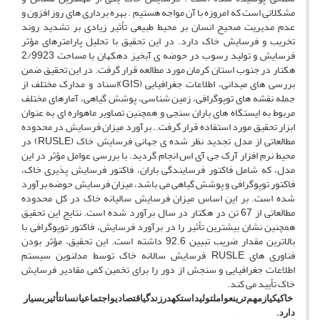
مشکلاتی است که امروزه با آن مواجه هستیم . بهره برداری های روز افزون و
عدم مدیریت صحیح انسان بر محیط طبیعی تأثیر زیادی بر تشدید روند
تخریب و فرسایش خاک دارد. در این تحقیق با تحلیل پارامترهای مؤثر
فرسایش و تولید رسوب در حوضه ی آبخیز دهکهان با مساحت 2/9923
هکتار در جنوب استان کرمان مورد مطالعه قرار گرفت. در این تحقیق ضمن
بررسی های میدانی، اطلاعات جغرافیایی (GIS)اسناد و مدارک مختلف از
جمله نقشه های توپوگرافی، زمین شناسی، پوشش گیاهی، آمارهای مختلف
مربوط به ایستگاه های باران سنجی و همچنین تصاویر ماهواره ای به عنوان
ابزار تحقیق مورد استفاده قرار گرفت.. برآورد میزان فرسایش در محدوده
مطالعاتی از مدل تجدید نظر شده ی جهانی فرسایش خاک (RUSLE) در
محیط نرم افزار آرک جی آی اس انجام گردید. با بررسی عوامل مؤثر در این
مدل، که شامل فاکتور فرسایندگی باران، فاکتور فرسایش پذیری خاک،
فاکتور توپوگرافی و پوشش گیاهی می باشد، میزان فرسایش حوضه برآورد
شده است. بر این اساس میزان فرسایش سالیانه خاک در کل محدوده
مطالعاتی از 67 تن در هکتار در سال برآورد شده است. نتایج این تحقیق
همچنین نشان بیشترین تأثیر را در برآورد فرسایش، فاکتور توپوگرافی با
بالاترین مقدار ضریب تبیین 92.6 داشته است. این تحقیق، مؤثر بودن
فناوری های RUSLE فرسایش سالانه خاک توسط مدلنوین سیستم
اطلاعات جغرافیایی و سنجش از دور را برای تخمین کمی مقادیر فرسایش
خاک تأیید می کند.
خاک
یکی
از
مهم‌ترین
عوامل
تولید
است
که
در
زندگی
اقتصادی
و
اجتماعی
انسان
تأثیر
بسیار
.
دارد