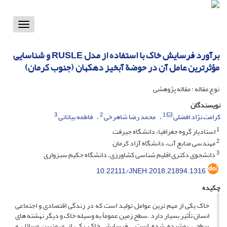
Toggle
vigation
برآورد فرسایش خاک با استفاده از مدل RUSLE و شناسایی
مؤثرترین عامل آن در حوضة آبخیز دهکهان (جنوب کرمان)
نوع مقاله : مقاله پژوهشی
نویسندگان
3
2
1
کرامت نژاد افضلی
محمد رضا شاهرخی
فاطمه بیاتانی
1
استادیار گروه جغرافیا، دانشگاه جیرفت
2
مهندسی منابع آب، دانشگاه آزاد کرمان
3
دانشجوی دکتری اقلیم شناسی کشاورزی، دانشگاه حکیم سبزواری
10.22111/JNEH.2018.21894.1316
چکیده
خاک یکی از مهم ترین عوامل تولید است که در زندگی اقتصادی و اجتماعی
انسان تأثیر بسیار دارد .سطح زمین عموماً به وسیله خاک و دیگر نهشته های
سطحی پوشیده شده است . فرسایش خاک یکی از مهمترین مسائل و