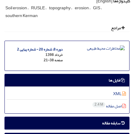
کلیدواژه‌ها
[English]
Soil erosion
RUSLE
topography
erosion
GIS
southern Kerman
مراجع
دوره 8، شماره 20 - شماره پیاپی 2
خرداد 1398
صفحه
21-38
فایل ها
XML
2.4 M
اصل مقاله
سابقه مقاله