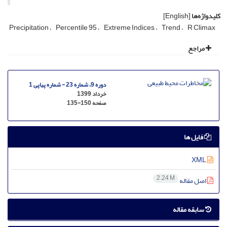
کلیدواژه‌ها
[English]
Precipitation
Percentile 95
Extreme Indices
Trend
R Climax
مراجع
دوره 9، شماره 23 - شماره پیاپی 1
خرداد 1399
صفحه
135-150
فایل ها
XML
2.24 M
اصل مقاله
سابقه مقاله