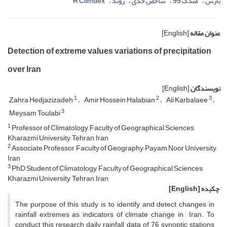
بارش
صدک 95
شاخص حدی
روند
R Climdex
عنوان مقاله
[English]
Detection of extreme values variations of precipitation
over Iran
نویسندگان
[English]
1
2
3
Zahra Hedjazizadeh
Amir Hossein Halabian
Ali Karbalaee
3
Meysam Toulabi
1
Professor of Climatology, Faculty of Geographical Sciences,
Kharazmi University, Tehran, Iran
2
Associate Professor, Faculty of Geography, Payam Noor University,
Iran
3
PhD Student of Climatology, Faculty of Geographical Sciences,
Kharazmi University, Tehran, Iran
چکیده
[English]
The purpose of this study is to identify and detect changes in
rainfall extremes as indicators of climate change in Iran. To
conduct this research daily rainfall data of 76 synoptic stations