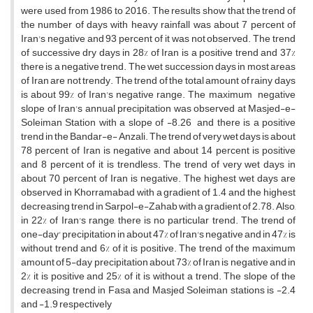
were used from 1986 to 2016. The results show that the trend of
the number of days with heavy rainfall was about 7 percent of
Iran's negative and 93 percent of it was not observed. The trend
of successive dry days in 28% of Iran is a positive trend and 37%
there is a negative trend. The wet succession days in most areas
of Iran are not trendy. The trend of the total amount of rainy days
is about 99% of Iran's negative range. The maximum negative
slope of Iran's annual precipitation was observed at Masjed-e-
Soleiman Station with a slope of -8.26 and there is a positive
trend in the Bandar-e- Anzali. The trend of very wet days is about
78 percent of Iran is negative and about 14 percent is positive
and 8 percent of it is trendless. The trend of very wet days in
about 70 percent of Iran is negative. The highest wet days are
observed in Khorramabad with a gradient of 1.4 and the highest
decreasing trend in Sarpol-e-Zahab with a gradient of 2.78. Also,
in 22% of Iran's range, there is no particular trend. The trend of
one-day' precipitation in about 47% of Iran's negative and in 47% is
without trend and 6% of it is positive. The trend of the maximum
amount of 5-day precipitation about 73% of Iran is negative and in
2% it is positive and 25% of it is without a trend. The slope of the
decreasing trend in Fasa and Masjed Soleiman stations is -2.4
and -1.9 respectively