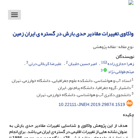
Toggle
vigation
واکاوی تغییرات مقادیر حدی بارش در گستره ی ایران زمین
نوع مقاله : مقاله پژوهشی
نویسندگان
3
2
1
زهرا حجازی زاده
امیرحسین حلبیان
علیرضا کربلائی درئی
3
میثم طولابی نژاد
1
استاد آب و هواشناسی، دانشکده علوم جغرافیایی، دانشگاه خوارزمی، تهران
2
دانشیار، گروه جغرافیا، دانشگاه پیام نور، ایران
3
دانشجوی دکتری آب و هواشناسی، دانشگاه خوارزمی، تهران
10.22111/JNEH.2019.29874.1519
چکیده
هدف از این پژوهش واکاوی و شناسایی تغییرات مقادیر حدی بارش به
عنوان نشانه هایی از تغییرات اقلیمی در گستره ی ایران می باشد. برای انجام
این تحقیق از داده های روزانه بارش، 76 ایستگاه همدید در دوره ی 1986 تا