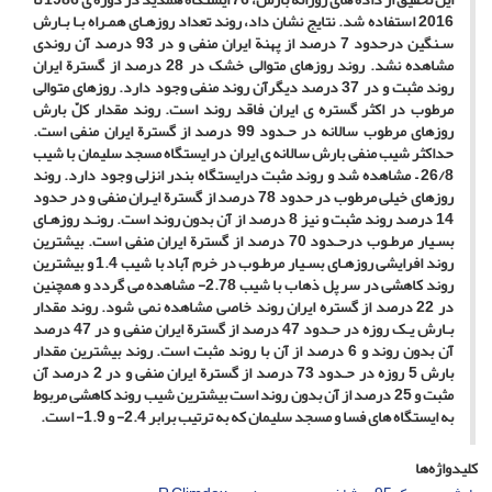
2016 استفاده شد. نتایج نشان داد، روند تعداد روزهـای همـراه بـا بـارش
سـنگین درحدود 7 درصد از پهنة ایران منفی و در 93 درصد آن روندی
مشاهده نشد. روند روزهای متوالی خشک در 28 درصد از گسترة ایران
روند مثبت و در 37 درصد دیگرآن روند منفی وجود دارد. روزهای متوالی
مرطوب در اکثر گستره ی ایران فاقد روند است. روند مقدار کلّ بارش
روزهای مرطوب سالانه در حـدود 99 درصد از گسترة ایران منفی است.
حداکثر شیب منفی بارش سالانه ی ایران در ایستگاه مسجد سلیمان با شیب
26/8
–
مشاهده شد و روند مثبت درایستگاه بندر انزلی وجود دارد. روند
روزهای خیلی مرطوب در حدود 78 درصد از گسترة ایـران منفی و در حدود
14 درصد روند مثبت و نیز 8 درصد از آن بدون روند است. رونـد روزهـای
بسـیار مرطـوب درحـدود 70 درصد از گسترة ایران منفی است. بیشترین
روند افرایشی روزهـای بسـیار مرطـوب در خرم آباد با شیب 1.4 و بیشترین
روند کاهشی در سر پل ذهاب با شیب 2.78- مشاهده می گردد و همچنین
در 22 درصد از گستره ایران روند خاصی مشاهده نمی شود. روند مقدار
بـارش یـک روزه در حـدود 47 درصد از گسترة ایران منفی و در 47 درصد
آن بدون روند و 6 درصد از آن با روند مثبت است. روند بیشترین مقدار
بارش 5 روزه در حـدود 73 درصد از گسترة ایران منفی و در 2 درصد آن
مثبت و 25 درصد از آن بدون روند است بیشترین شیب روند کاهشی مربوط
به ایستگاه های فسا و مسجد سلیمان که به ترتیب برابر 2.4- و 1.9- است.
کلیدواژه‌ها