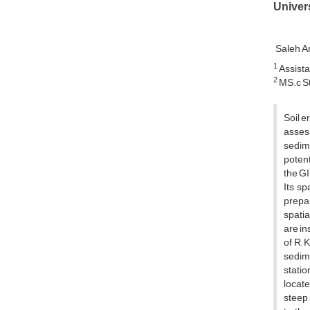
Univer
Saleh A
1
Assista
2
MS.c St
Soil e
assess
sedime
potent
the GI
Its sp
prepar
spatia
are in
of R, 
sedime
statio
locate
steep 