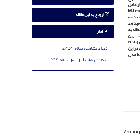
ر عامل
MJ m
ارجاع به این مقاله
دیک به
نشان می­دهد
طقه به
آمار
یشترین
یاد تا
تعداد مشاهده مقاله:
1,414
ظتی در این
تعداد دریافت فایل اصل مقاله:
913
Zoning