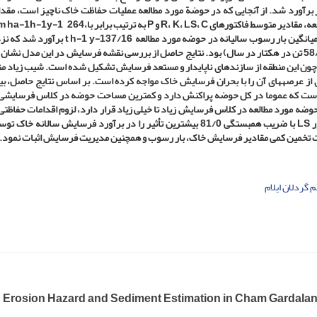
برآورد شد. از آنجایی که در حوضة مورد مطالعه عملیات حفاظت خاک ناچیز است، مقدا
C
،
LS
،
K
،
R
و
P
به ترتیب برابر با
،
m ha-1h-1y-1 264
t h-1 y-137/16
برآورد شد که نز
مقدار بدست آمده از ایستگاه­ رسوب سنجی خروجی حوضه (58/16 تن در هکتار در سال) بود. نتایج حاصل از بررسی نقشه فرسایش در این مدل 
ون این منطقه از سازندهای ناپایدار و مستعد فرسایش تشکیل شده است. شیب زیاد من
ی از عرصه­های آن را با بحران فرسایش خاک مواجه کرده است. بر اساس نتایج حاصل، ب
ست که عموما در کل حوضه پراکنش دارد و کمترین مساحت حوضه در کلاس فرسایشی ز
2 درصد) قرار می­گیرد. با توجه به اینکه 20 درصد حوضه مورد مطالعه در کلاس فرسایش زیاد تا خیلی زیاد قرار دارد، لزوم اقدامات حفا
ر
LS
با ضریب همبستگی 81/0 بیشترین تأثیر را در برآورد فرسایش سالانه خاک توسط مدل
 تخمین کمی مقادیر فرسایش خاک، بار رسوب و همچنین مدیریت فرسایش اثبات نمود.
 گردلان ایلام
 Erosion Hazard and Sediment Estimation in Cham Gardalan 