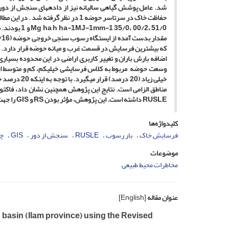
شد. عامل پوشش گیاهی سالیانه نیز از داده­های سنجش از دور 
حفاظت خاک در سرتاسر حوضه 1 در نظر گرفته شد . در این مطالعه، مقادیر متوسط فاکتورهای
، 00/2، 51/0 و 1 بودند. میانگین بار رسوب سالیانه در حوضه مورد مطالعه
ha-1MJ-1mm-1 35/0
Mg ha h
که بیشترین فرسایش در قسمت غرب و میانه حوضه قرار دارد. چ
اضافه بارش باران و تغییر کاربری اراضی در این محدوده بسیار
وسعت حوضه مربوط به کلاس فرسایشی خیلی­کم، کم و متوسط ا
خیلی زیاد (0
مناطق الزامی است. نتایج این پژوهش همچنین نشان داد، فاکتو
RUSLE
داشته است. این پژوهش، مؤثر بودن
RS
و
GIS
را جهت
کلیدواژه‌ها
فرسایش خاک
بار رسوب
RUSLE
سنجش از دور
GIS
چم
موضوعات
مخاطرات محیط طبیعی
عنوان مقاله
[English]
basin (Ilam province) using the Revised