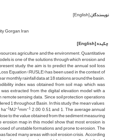
نویسندگان
[English]
y, Gorgan, Iran
چکیده
[English]
resources, agriculture and the environment. Quantitative
els is one of the solutions through which erosion and
sent study, the aim is to predict the annual soil loss
l Loss Equation (RUSLE) has been used in the context of
ar monthly rainfall data at 18 stations around the basin.
rodibility index was obtained from soil map, which was
was extracted from the digital elevation model with a
m remote sensing data. Since soil protection operations
dered 1 throughout Basin. In this study, the mean values ​​
-1
-1
-1
h ha
MJ
mm
, 2.00, 0.51 and 1. The average annual
close to the value obtained from the sediment measuring
the erosion map in this model show that most erosion is
mposed of unstable formations and prone to erosion. The
, has faced many areas with soil erosion crisis. According