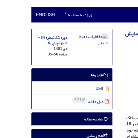
ورود به سامانه
ENGLISH
رسایش
دوره 11، شماره 34 -
شماره پیاپی 4
دی 1401
صفحه
35-56
فایل ها
XML
2.97 M
اصل مقاله
فت خاک
سابقه مقاله
مقدار عامل فرسایندگی سالیانۀ باران با استفاده از داده­های بارش ماهانۀ 22 ساله در 18
که خود
هم رسانی
ت آمد. عامل توپوگرافی از مدل رقومی ارتفاع با قدرت تفکیک مکانی 30 متر استخراج