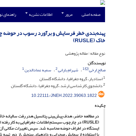
صفحه اصلی
مرور
اطلاعات نشریه
راهنمای ن
پهنه‌بندی خطر فرسایش و برآورد رسوب در حوضه چم‌
خاک (RUSLE)
نوع مقاله : مقاله پژوهشی
نویسندگان
1
2
1
صالح ارخی
شهرام بارانی
سمیه عمادالدین
1
استادیار، گروه جغرافیا، دانشگاه گلستان
2
دانشجوی کارشناسی ارشد، گروه جغرافیا، دانشگاه گلستان
10.22111/JNEH.2022.39063.1822
چکیده
در مطالعه حاضر، هدف پیش‌بینی پتانسیل هدر رفت سالیانه خاک
(
RUSLE
) در چارچوب سیستم اطلاعات جغرافیایی به کار رفته 
ایستگاه در اطراف حوضه محاسبه شد. سپس تغییرات مکانی آن ب