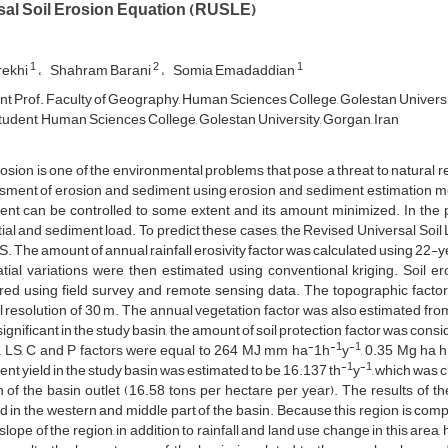
sal Soil Erosion Equation (RUSLE)
1
2
1
rekhi
Shahram Barani
Somia Emadaddian
nt Prof. Faculty of Geography, Human Sciences College, Golestan Universit
udent, Human Sciences College, Golestan University, Gorgan, Iran
rosion is one of the environmental problems that pose a threat to natural 
ment of erosion and sediment using erosion and sediment estimation mod
nt can be controlled to some extent and its amount minimized. In the pre
ial and sediment load. To predict these cases, the Revised Universal Soi
S. The amount of annual rainfall erosivity factor was calculated using 22-ye
atial variations were then estimated using conventional kriging. Soil e
ed using field survey and remote sensing data. The topographic factor 
l resolution of 30 m. The annual vegetation factor was also estimated fro
significant in the study basin, the amount of soil protection factor was consi
-
-1
-1
K, LS, C and P factors were equal to 264 MJ mm ha
1h
y
, 0.35 Mg ha 
-1
-1
nt yield in the study basin was estimated to be 16.137 th
y
, which was 
n of the basin outlet (16.58 tons per hectare per year). The results of 
d in the western and middle part of the basin. Because this region is co
slope of the region, in addition to rainfall and land use change in this area