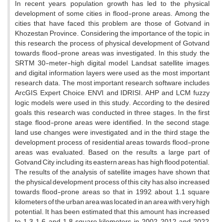
In recent years, population growth has led to the physical
development of some cities in flood-prone areas. Among the
cities that have faced this problem are those of Gotvand in
Khozestan Province. Considering the importance of the topic, in
this research, the process of physical development of Gotvand
towards flood-prone areas was investigated. In this study, the
SRTM 30-meter-high digital model, Landsat satellite images,
and digital information layers were used as the most important
research data. The most important research software includes
ArcGIS, Expert Choice, ENVI, and IDRISI. AHP and LCM fuzzy
logic models were used in this study. According to the desired
goals, this research was conducted in three stages. In the first
stage, flood-prone areas were identified. In the second stage,
land use changes were investigated, and in the third stage, the
development process of residential areas towards flood-prone
areas was evaluated. Based on the results, a large part of
Gotvand City, including its eastern areas, has high flood potential.
The results of the analysis of satellite images have shown that
the physical development process of this city has also increased
towards flood-prone areas so that in 1992, about 1.1 square
kilometers of the urban area was located in an area with very high
potential. It has been estimated that this amount has increased
to 1.3, 1.6, and 1.8 square kilometers in 2002, 2012, and 2022,