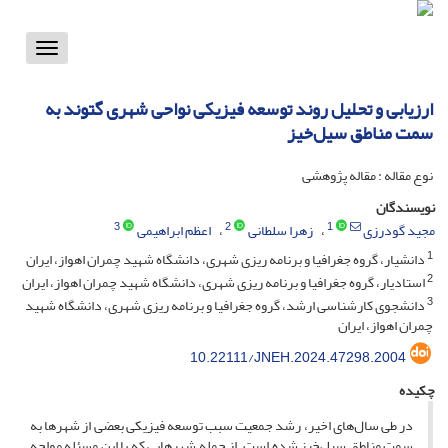
Toggle
vigation
ارزیابی و تحلیل روند توسعه فیزیکی نواحی شهری گتوند به
سمت مناطق سیل‌خیز
نوع مقاله : مقاله پژوهشی
نویسندگان
3
2
1
مجید گودرزی
زهرا سلطانی
اعظم ابراهیمی
1
دانشیار، گروه جغرافیا و برنامه ریزی شهری، دانشگاه شهید چمران اهواز، ایران
2
استادیار، گروه جغرافیا و برنامه ریزی شهری، دانشگاه شهید چمران اهواز، ایران
3
دانشجوی کارشناسی ارشد، گروه جغرافیا و برنامه ریزی شهری، دانشگاه شهید
چمران اهواز، ایران
10.22111/JNEH.2024.47298.2004
چکیده
در طی سال‌‌های اخیر، رشد جمعیت سبب توسعه فیزیکی بعضی از شهرها به
سمت مناطق سیل‌‌خیز شده است. از جمله شهرهایی که با این مسئله مواجه