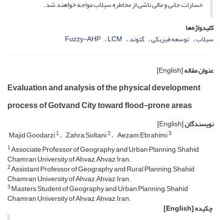
خسارات جانی و مالی ناشی از مخاطره سیلاب مواجه خواهند شد.
کلیدواژه‌ها
سیلاب
توسعه فیزیکی
گتوند
LCM
Fuzzy-AHP
عنوان مقاله
[English]
Evaluation and analysis of the physical development
process of Gotvand City toward flood-prone areas
نویسندگان
[English]
1
2
3
Majid Goodarzi
Zahra Soltani
Aezam Ebrahimi
1
Associate Professor of Geography and Urban Planning, Shahid
Chamran University of Ahvaz, Ahvaz, Iran.
2
Assistant Professor of Geography and Rural Planning, Shahid
Chamran University of Ahvaz, Ahvaz, Iran.
3
Masters Student of Geography and Urban Planning, Shahid
Chamran University of Ahvaz, Ahvaz, Iran.
چکیده
[English]