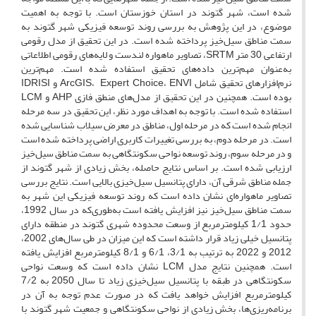
شده است، شهر گتوند در استان خوزستان است. با توجه به اهمیت
موضوع، در این پژوهش به بررسی روند توسعه فیزیکی شهر گتوند به
سمت مناطق سیل‌‌خیز پرداخته شده است. در این تحقیق از مدل رقومی
ارتفاعی 30 متر SRTM، تصاویر ماهواره لندست و لایه‌‌های رقومی اطلاعاتی
به‌‌عنوان مهم‌‌ترین داده‌‌های تحقیق استفاده شده است. مهم‌‌ترین
نرم‌‌افزارهای تحقیق شامل ArcGIS، Expert Choice، ENVI و IDRISI
بوده است. همچنین در این تحقیق از مدل‌‌های منطق فازی AHP و LCM
استفاده شده است. با توجه به اهداف مورد نظر، این تحقیق در سه مرحله
انجام شده است که در مرحله اول، مناطق در معرض سیلاب شناسایی شده
است. در مرحله دوم، به بررسی تغییرات کاربری اراضی پرداخته شده است
و در مرحله سوم، روند توسعه نواحی سکونتگاهی به سمت مناطق سیل‌‌خیز
ارزیابی شده است. بر اساس نتایج حاصله، بخش زیادی از شهر گتوند از
جمله مناطق شرقی آن، دارای پتانسیل سیل‌‌خیزی بالایی است. نتایج بررسی
تصاویر ماهواره‌‌ای نشان داده است که روند توسعه فیزیکی این شهر به
سمت مناطق سیل‌‌خیز نیز افزایش یافته است به‌‌طوری‌‌که در سال 1992،
حدود 1/1 کیلومترمربع از وسعت محدوده شهری گتوند در منطقه دارای
پتانسیل خیلی زیاد قرار داشته است که این میزان در طی سال‌‌های 2002،
2012 و 2022 به ترتیب به 3/1، 6/1‌‌ و 8/1 کیلومترمربع افزایش یافته
است. همچنین نتایج مدل LCM نشان داده است که وسعت نواحی
سکونتگاهی در طبقه با پتانسیل سیل‌‌خیزی زیاد تا سال 2050 به 7/2
کیلومترمربع افزایش خواهد یافت که در صورت عدم توجه به آن در
برنامه‌‌ریزی‌‌ها، بخش زیادی از نواحی سکونتگاهی و جمعیت شهر گتوند با