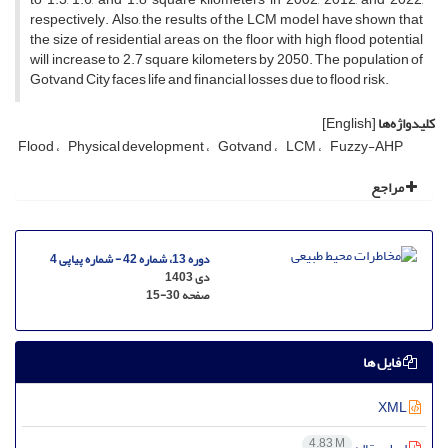
respectively. Also, the results of the LCM model have shown that
the size of residential areas on the floor with high flood potential
will increase to 2.7 square kilometers by 2050. The population of
Gotvand City faces life and financial losses due to flood risk.
کلیدواژه‌ها
[English]
Flood
Physical development
Gotvand
LCM
Fuzzy-AHP
مراجع
دوره 13، شماره 42 - شماره پیاپی 4
دی 1403
صفحه
15-30
فایل ها
XML
4.83 M