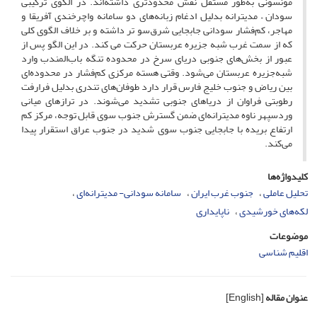
مونسونی به‌طور مستقل نقش محدود‌تری داشته‌اند. در الگوی ترکیبی
سودان – مدیترانه بدلیل ادغام زبانه‌های دو سامانه واچرخندی آفریقا و
مهاجر، کم‌فشار سودانی جابجایی شرق‌سو تر داشته و بر خلاف الگوی کلی
که از سمت غرب شبه جزیره عربستان حرکت می کند. در این الگو پس از
عبور از بخش‌های جنوبی دریای سرخ در محدوده تنگه باب‌المندب وارد
شبه‌جزیره عربستان می‌شود. وقتی هسته مرکزی کم‌فشار در محدوده‌ای
بین ریاض و جنوب خلیج فارس قرار دارد طوفان‌های تندری بدلیل فرارفت
رطوبتی فراوان از دریاهای جنوبی تشدید می‌شوند. در ترازهای میانی
وردسپهر ناوه مدیترانه‌ای ضمن گسترش جنوب سوی قابل توجه، مرکز کم
ارتفاع بریده با جابجایی جنوب سوی شدید در جنوب عراق استقرار پیدا
می‌کند.
کلیدواژه‌ها
تحلیل عاملی
جنوب غرب ایران
سامانه سودانی- مدیترانه‌ای
لکه‌های خورشیدی
ناپایداری
موضوعات
اقلیم شناسی
عنوان مقاله
[English]