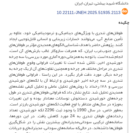
دانشگاه شهید بهشتی، تهران، ایران
10.22111/JNEH.2025.51935.2113
چکیده
طوفان‌های تندری با ویژگی‌های دینامیکی و ترمودینامیکی خود، علاوه بر
تأمین منابع آبی، می‌توانند خسارات زیربنایی و انسانی قابل‌توجهی ایجاد
کنند. پژوهش حاضر با هدف شناسایی الگوهای همدیدی مؤثر بر طوفان‌های
تندری جنوب‌غرب ایران، که همرفت سازوکار غالب بارش‌های آن است،
انجام شده است. با توجه به همزمانی دوره آماری مورد بررسی با سه چرخه
خورشیدی اخیر، تلاش شده است تا تغییرات فراوانی وقوع طوفان‌های
تندری در مراحل مختلف هر چرخه و همچنین تفاوت‌های آن از یک چرخه به
چرخه دیگر، مورد دقت قرار بگیرد. در این راستا ، فراوانی طوفان‌های
تندری در سه چرخه اخیر خورشیدی و ارتباط آن با لکه‌های خورشیدی
بررسی و ۱۷۸ رخداد با روش‌های تحلیل عاملی و تحلیل کیفی نقشه‌های
همدیدی تحلیل شد. نتایج نشان داد که فراوانی طوفان‌های تندری در طول
چرخه‌های خورشیدی دستخوش نوسانات معنادار بوده و این تغییرات
به‌ویژه در سال‌های متناظر با اوج فعالیت لکه‌های خورشیدی بارزتر است.
به‌طور خاص، در سال 1990 با وجود ثبت 2296 لکه خورشیدی، تعداد
رخدادهای طوفان تندری به 24 مورد کاهش یافت. در این دوره‌ها،
سامانه‌های ترکیبی سودانی–مدیترانه‌ای بیشترین نقش را در شکل‌گیری
طوفان‌ها داشته‌اند، در حالی‌که سامانه‌های سودانی، مدیترانه‌ای و جریانات