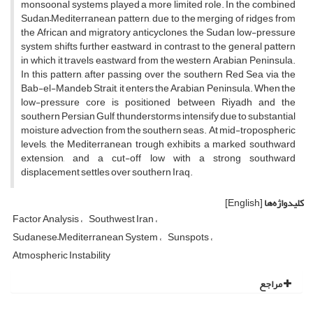
monsoonal systems played a more limited role. In the combined
Sudan–Mediterranean pattern, due to the merging of ridges from
the African and migratory anticyclones, the Sudan low-pressure
system shifts further eastward, in contrast to the general pattern
in which it travels eastward from the western Arabian Peninsula.
In this pattern, after passing over the southern Red Sea via the
Bab-el-Mandeb Strait, it enters the Arabian Peninsula. When the
low-pressure core is positioned between Riyadh and the
southern Persian Gulf, thunderstorms intensify due to substantial
moisture advection from the southern seas. At mid-tropospheric
levels, the Mediterranean trough exhibits a marked southward
extension, and a cut-off low with a strong southward
displacement settles over southern Iraq.
کلیدواژه‌ها
[English]
Factor Analysis
Southwest Iran
Sudanese–Mediterranean System
Sunspots
Atmospheric Instability
مراجع